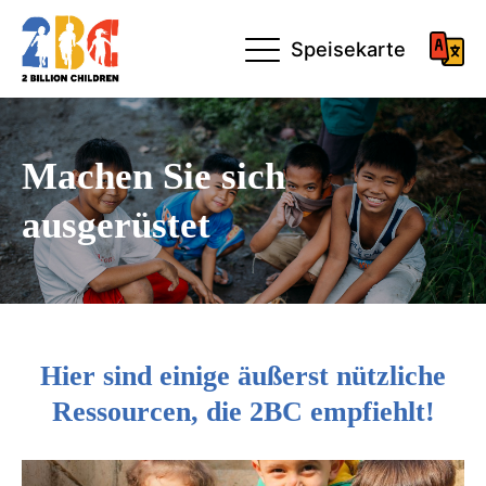
Speisekarte
Machen Sie sich
ausgerüstet
Hier sind einige äußerst nützliche
Ressourcen, die 2BC empfiehlt!