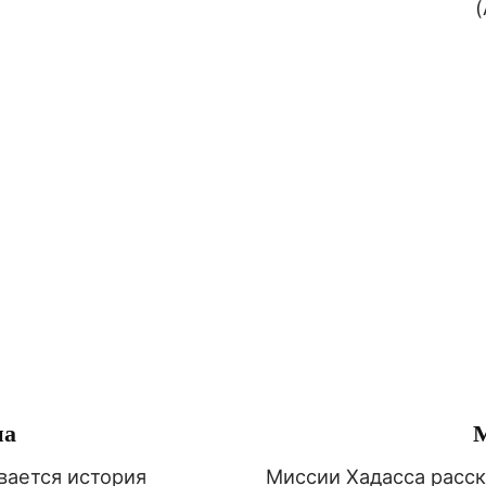
на
М
вается история
Миссии Хадасса расск