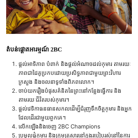
តំបន់ផ្តោតអារម្មណ៍ 2BC
ផ្តល់អាទិភាព បំពាក់ និងផ្តល់អំណាចដល់កុមារ តាមរយៈ
ភាពជាដៃគូប្រកបដោយប្រសិទ្ធភាពជាមួយព្រះវិហារ
ក្រសួង និងចលនាទូទាំងពិភពលោក។
ចាប់យករឿងបំផុសគំនិតនៃព្រះនៅកន្លែងធ្វើការ និង
តាមរយៈជីវិតរបស់កុមារ។
ផ្តល់វេទិកាធនធានសកលដើម្បីជំរុញទឹកចិត្តកុមារ និងអ្នក
ដែលដើរជាមួយពួកគេ។
លើក​ឡើង​និង​ចេញ 2BC Champions
ប្រមូលផ្តុំកុមារ និងក្រុមគ្រួសារនៅក្នុងរបៀបរស់នៅនៃការ