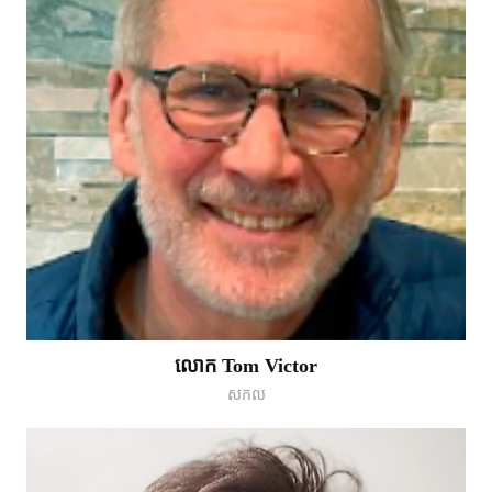
លោក Tom Victor
សកល