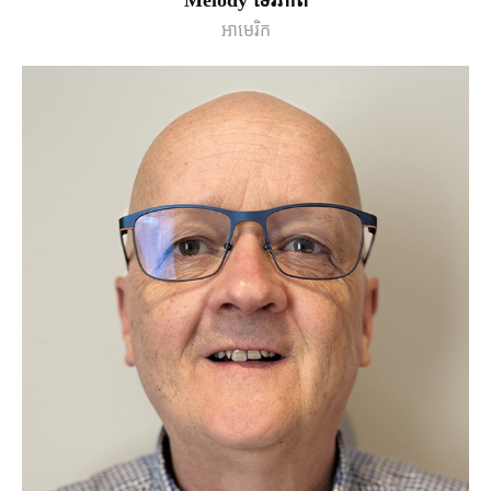
Melody ទេវភាព
អាមេរិក