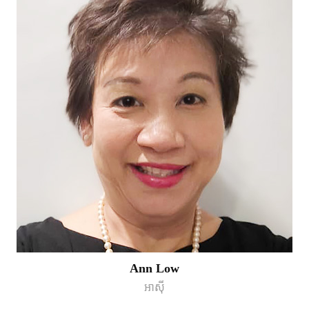
Ann Low
អាស៊ី