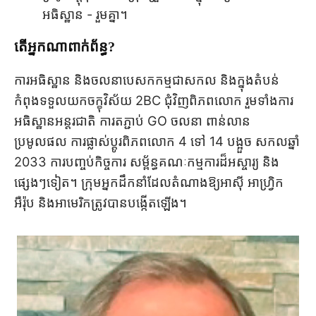
អធិស្ឋាន - រួមគ្នា។
តើ​អ្នក​ណា​ពាក់ព័ន្ធ?
ការអធិស្ឋាន និងចលនាបេសកកម្មជាសកល និងក្នុងតំបន់
កំពុងទទួលយកចក្ខុវិស័យ 2BC ជុំវិញពិភពលោក រួមទាំងការ
អធិស្ឋានអន្តរជាតិ ការតភ្ជាប់ GO ចលនា ពាន់លាន
ប្រមូលផល ការផ្លាស់ប្តូរពិភពលោក 4 ទៅ 14 បង្អួច សកលឆ្នាំ
2033 ការបញ្ចប់កិច្ចការ សម្ព័ន្ធគណៈកម្មការដ៏អស្ចារ្យ និង
ផ្សេងៗទៀត។ ក្រុមអ្នកដឹកនាំដែលតំណាងឱ្យអាស៊ី អាហ្រ្វិក
អឺរ៉ុប និងអាមេរិកត្រូវបានបង្កើតឡើង។