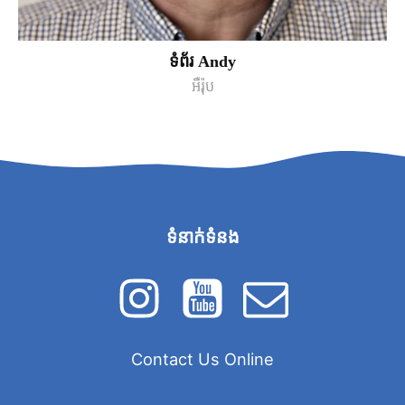
ទំព័រ Andy
អឺរ៉ុប
ទំនាក់ទំនង
Contact Us Online