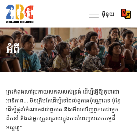
ម៉ឺនុយ
អំពី
ព្រះកំពុងហៅរូបកាយសកលរបស់ទ្រង់ ដើម្បីធ្វើឱ្យកុមារជា
អាទិភាព... មិនត្រឹមតែដើម្បីទៅដល់ពួកគេប៉ុណ្ណោះទេ ប៉ុន្តែ
ដើម្បីផ្តល់អំណាចដល់ពួកគេ និងមើលឃើញពួកគេជាអ្នក
ដឹកនាំ និងជាអ្នកត្រួសត្រាយក្នុងការបំពេញបេសកកម្មដ៏
អស្ចារ្យ។