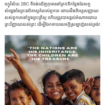
ចក្ខុវិស័យ 2BC គឺចង់ឃើញកុមារនៅគ្រប់ទីកន្លែងដែលឮ
សំឡេងនៃព្រះវរបិតាសួគ៌របស់ពួកគេ ដោយដឹងពីអត្តសញ្ញាណ
របស់ពួកគេនៅក្នុងព្រះគ្រីស្ទ ហើយត្រូវបានផ្តល់អំណាចដោយ
ព្រះវិញ្ញាណរបស់ព្រះ ដើម្បីចែកចាយសេចក្តីស្រឡាញ់របស់ទ្រង់!