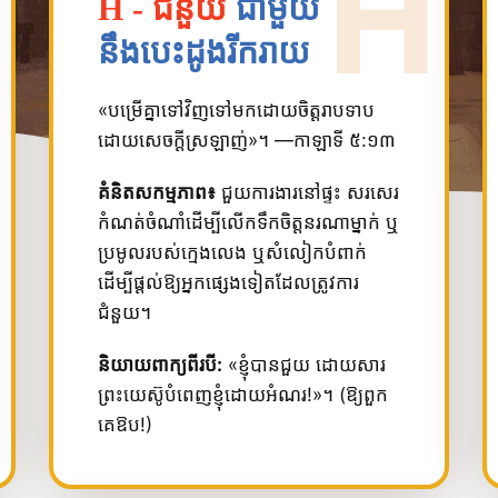
H - ជំនួយ
ជាមួយ
នឹងបេះដូងរីករាយ
«បម្រើ​គ្នា​ទៅ​វិញ​ទៅ​មក​ដោយ​ចិត្ត​រាប​ទាប​
ដោយ​សេចក្ដី​ស្រឡាញ់»។ —កាឡាទី ៥:១៣
គំនិតសកម្មភាព៖
ជួយការងារនៅផ្ទះ សរសេរ
កំណត់ចំណាំដើម្បីលើកទឹកចិត្តនរណាម្នាក់ ឬ
ប្រមូលរបស់ក្មេងលេង ឬសំលៀកបំពាក់
ដើម្បីផ្តល់ឱ្យអ្នកផ្សេងទៀតដែលត្រូវការ
ជំនួយ។
និយាយពាក្យពីរបី:
«ខ្ញុំ​បាន​ជួយ ដោយ​សារ​
ព្រះ​យេស៊ូ​បំពេញ​ខ្ញុំ​ដោយ​អំណរ!»។ (ឱ្យពួក
គេឱប!)