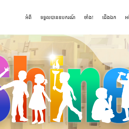
អំពី
ទទួលបានឧបករណ៍
ចាំង!
ជើងឯក
អ