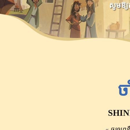
សូមឱ្យក
ច
SHINE 
« ចូរ​ឲ្យ​ពន