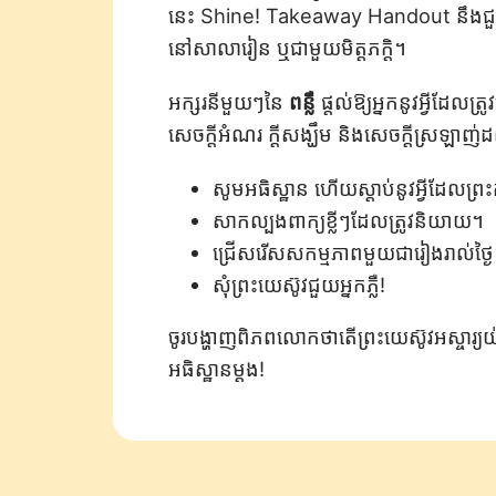
នេះ Shine! Takeaway Handout នឹងជួយអ្នក
នៅសាលារៀន ឬជាមួយមិត្តភក្តិ។
អក្សរនីមួយៗនៃ
ពន្លឺ
ផ្តល់ឱ្យអ្នកនូវអ្វីដែលត
សេចក្តីអំណរ ក្តីសង្ឃឹម និងសេចក្តីស្រឡាញ់
សូមអធិស្ឋាន ហើយស្តាប់នូវអ្វីដែលព្រះក
សាកល្បងពាក្យខ្លីៗដែលត្រូវនិយាយ។
ជ្រើសរើសសកម្មភាពមួយជារៀងរាល់ថ្ង
សុំព្រះយេស៊ូវជួយអ្នកភ្លឺ!
ចូរបង្ហាញពិភពលោកថាតើព្រះយេស៊ូវអស្ចារ
អធិស្ឋានម្តង!