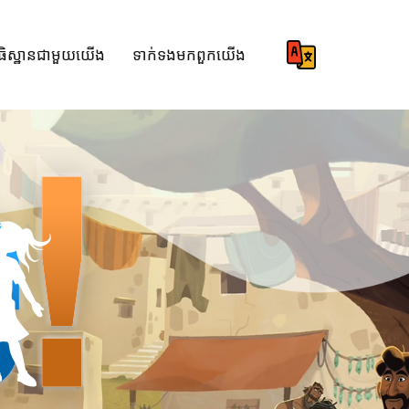
ធិស្ឋានជាមួយយើង
ទាក់ទង​មក​ពួក​យើង