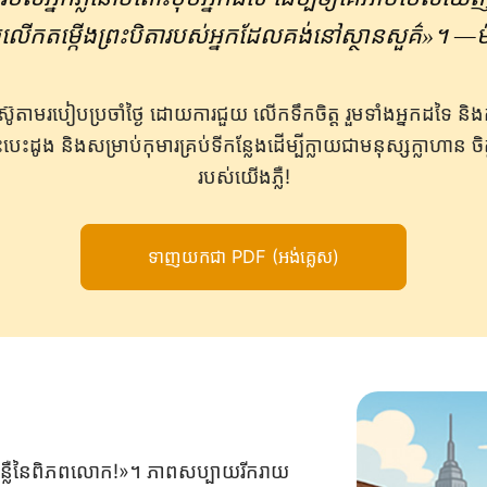
យលើកតម្កើងព្រះបិតារបស់អ្នកដែលគង់នៅស្ថានសួគ៌»។ —
ស៊ូ​តាម​របៀប​ប្រចាំ​ថ្ងៃ ដោយ​ការ​ជួយ លើក​ទឹក​ចិត្ត រួម​ទាំង​អ្នក​ដទៃ 
បេះដូង និង​សម្រាប់​កុមារ​គ្រប់​ទីកន្លែង​ដើម្បី​ក្លាយ​ជា​មនុស្ស​ក្លាហាន
របស់យើងភ្លឺ!
ទាញយកជា PDF (អង់គ្លេស)
​ជា​ពន្លឺ​នៃ​ពិភព​លោក!»។ ភាពសប្បាយរីករាយ