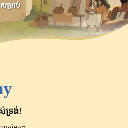
នសម្រាប់
ay
់ទ្រង់!
ើញ​របស់​អ្នក។