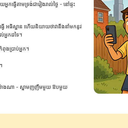
ធ្វើតាមទ្រង់ជារៀងរាល់ថ្ងៃ - នៅផ្ទះ
្រូវធ្វើ អធិស្ឋាន ហើយនិយាយថាវានឹងនាំមកនូវ
ដល់អ្នកដទៃ។
ំពុងប្រាប់អ្នក។
ៃ។
្យយ៉ាងណា - ស្នាមញញឹមមួយ ឱបមួយ