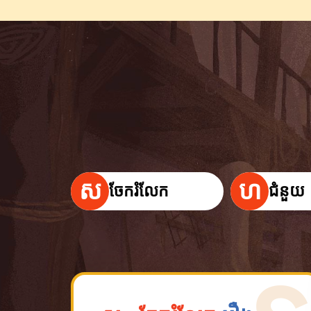
ស
ហ
ចែករំលែក
ជំនួយ