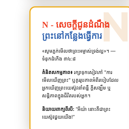
N - សេចក្តីជូនដំណឹង
ព្រះនៅកន្លែងធ្វើការ
«សូម​ភ្លក់​មើល​ថា​ព្រះអម្ចាស់​ទ្រង់​ល្អ»។ —
ទំនុកដំកើង ៣៤:៨
គំនិតសកម្មភាព៖
រក្សាទុកសៀវភៅ "ការ
មើលឃើញព្រះ" ឬគូររូបភាពអំពីរបៀបដែល
អ្នកឃើញព្រះយេស៊ូវនាំពន្លឺ ក្តីសង្ឃឹម ឬ
សន្តិភាពក្នុងជីវិតរបស់អ្នក។
និយាយពាក្យពីរបី:
“អីយ៉ា នោះគឺជាព្រះ
យេស៊ូវជួយយើង!”