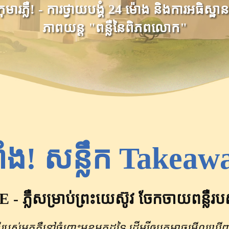
ុមារភ្លឺ! - ការថ្វាយបង្គំ 24 ម៉ោង និងការអធិស្ឋា
ភាពយន្ត "ពន្លឺនៃពិភពលោក"
ាំង! សន្លឹក Takeaw
- ភ្លឺសម្រាប់ព្រះយេស៊ូវ ចែកចាយពន្លឺរបស
្លឺ​របស់​អ្នក​ភ្លឺ​នៅ​ចំពោះ​មុខ​អ្នក​ដទៃ ដើម្បី​ឲ្យ​គេ​អាច​មើល​ឃ