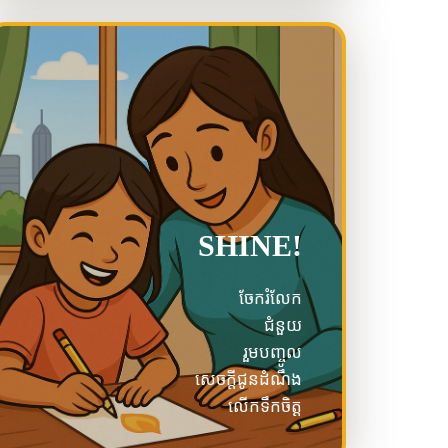
SHINE!
ចែករំលែក
ជំនួយ
រួមបញ្ចូល
សេចក្តីជូនដំណឹង
លើកទឹកចិត្ត