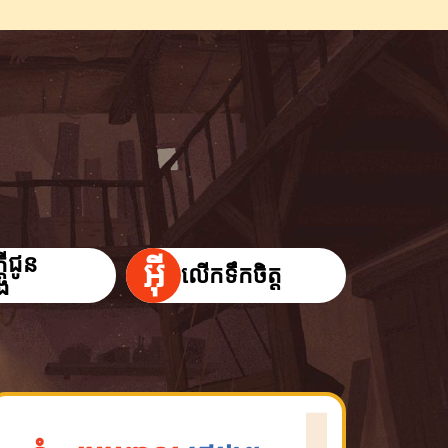
តីជូន
អ៊ី
លើកទឹកចិត្ត
ង