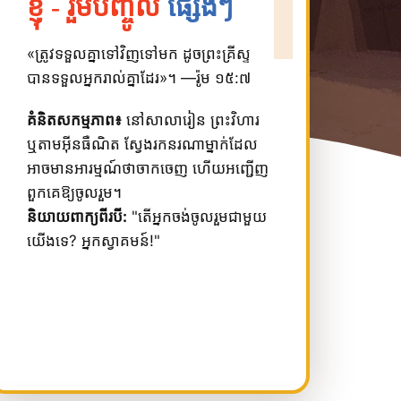
ខ្ញុំ - រួមបញ្ចូល
ផ្សេងៗ
«ត្រូវ​ទទួល​គ្នា​ទៅ​វិញ​ទៅ​មក ដូច​ព្រះ​គ្រីស្ទ​
បាន​ទទួល​អ្នក​រាល់​គ្នា​ដែរ»។ —រ៉ូម ១៥:៧
គំនិតសកម្មភាព៖
នៅសាលារៀន ព្រះវិហារ
ឬតាមអ៊ីនធឺណិត ស្វែងរកនរណាម្នាក់ដែល
អាចមានអារម្មណ៍ថាចាកចេញ ហើយអញ្ជើញ
ពួកគេឱ្យចូលរួម។
និយាយពាក្យពីរបី:
"តើអ្នកចង់ចូលរួមជាមួយ
យើងទេ? អ្នកស្វាគមន៍!"