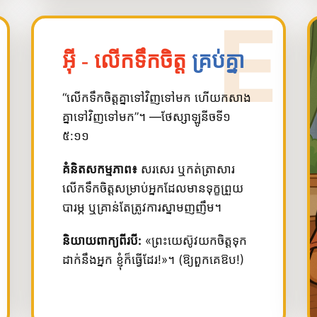
អ៊ី - លើកទឹកចិត្ត
គ្រប់គ្នា
“លើក​ទឹក​ចិត្ត​គ្នា​ទៅ​វិញ​ទៅ​មក ហើយ​កសាង​
គ្នា​ទៅ​វិញ​ទៅ​មក”។ —ថែស្សាឡូនីចទី១
៥:១១
គំនិតសកម្មភាព៖
សរសេរ ឬកត់ត្រាសារ
លើកទឹកចិត្តសម្រាប់អ្នកដែលមានទុក្ខព្រួយ
បារម្ភ ឬគ្រាន់តែត្រូវការស្នាមញញឹម។
និយាយពាក្យពីរបី:
«ព្រះយេស៊ូវ​យក​ចិត្ត​ទុក​
ដាក់​នឹង​អ្នក ខ្ញុំ​ក៏​ធ្វើ​ដែរ!»។ (ឱ្យពួកគេឱប!)