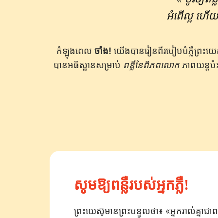
អំពើល្អ ហើ
កំឡុងពេល
ចាំង!
យើង​បាន​រៀន​ពី​របៀប​បំភ្លឺ​ព្រះ​យេ
បានអធិស្ឋានសម្រាប់
ពន្លឺនៃពិភពលោក
ភាពយន្ត​ប៉ះ​
សូមឱ្យពន្លឺរបស់អ្នកភ្លឺ!
ព្រះយេស៊ូ​មាន​ព្រះបន្ទូល​ថា៖ «អ្នក​រាល់​គ្នា