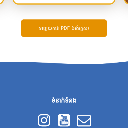
ទាញយកជា PDF (អង់គ្លេស)
ទំនាក់ទំនង