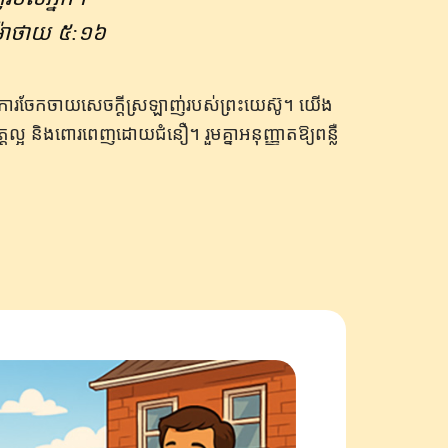
ម៉ាថាយ ៥:១៦
និង​ការ​ចែក​ចាយ​សេចក្ដី​ស្រឡាញ់​របស់​ព្រះ​យេស៊ូ។ យើង
 ចិត្តល្អ និង​ពោរពេញ​ដោយ​ជំនឿ។ រួមគ្នាអនុញ្ញាតឱ្យពន្លឺ