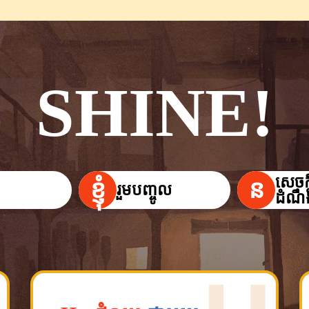
SHINE!
សេចក្
ខ្ញុំ
ន
រួមបញ្ចូល
ដំណឹ