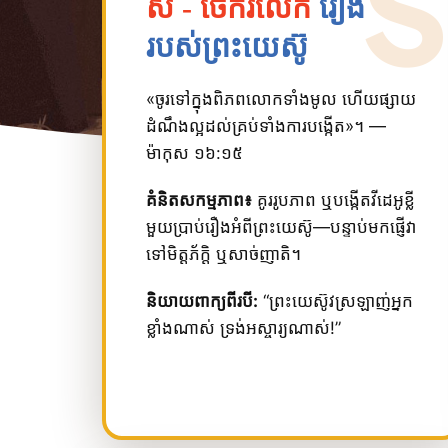
ស - ចែករំលែក
រឿង
របស់ព្រះយេស៊ូ
«ចូរ​ទៅ​ក្នុង​ពិភព​លោក​ទាំង​មូល ហើយ​ផ្សាយ​
ដំណឹង​ល្អ​ដល់​គ្រប់​ទាំង​ការ​បង្កើត»។ —
ម៉ាកុស ១៦:១៥
គំនិតសកម្មភាព៖
គូររូបភាព ឬបង្កើតវីដេអូខ្លី
មួយប្រាប់រឿងអំពីព្រះយេស៊ូ—បន្ទាប់មកផ្ញើវា
ទៅមិត្តភ័ក្តិ ឬសាច់ញាតិ។
និយាយពាក្យពីរបី:
“ព្រះយេស៊ូវស្រឡាញ់អ្នក
ខ្លាំងណាស់ ទ្រង់អស្ចារ្យណាស់!”