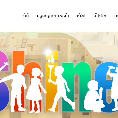
អំពី
ទទួលបានឧបករណ៍
ចាំង!
ជើងឯក
អ