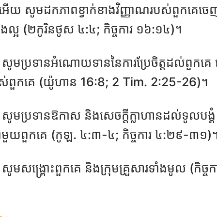
​អើយ សូម​ដក​ភាព​ខ្វាក់​ខាង​វិញ្ញាណ​របស់​ពួកគេ​ចេញ ដ
ងល្អ (២កូរិនថូស ៤:៤; កិច្ចការ ១៦:១៤)។
ា សូមប្រទានអំណោយទាននៃការប្រែចិត្តដល់ពួកគេ ដើម
ស់ពួកគេ (យ៉ូហាន 16:8; 2 Tim. 2:25-26)។
ា សូមប្រទានឱកាស និងសេចក្តីក្លាហានដល់ទូលបង្គ
ាមួយពួកគេ (កូឡ. ៤:៣-៤; កិច្ចការ ៤:២៩-៣១)
ា សូម​សង្គ្រោះ​ពួកគេ និង​ក្រុម​គ្រួសារ​ទាំង​មូល (កិ