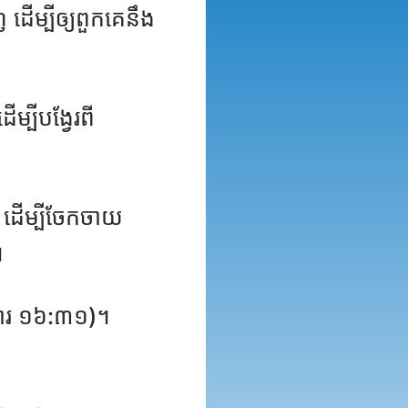
ើម្បី​ឲ្យ​ពួកគេ​នឹង​
្បីបង្វែរពី
ំ ដើម្បីចែកចាយ
។
ច្ចការ ១៦:៣១)។