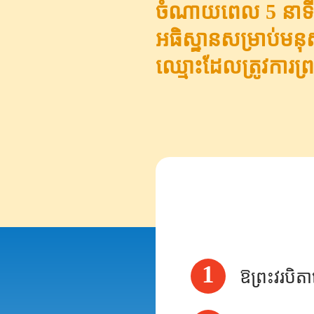
ចំណាយពេល 5 នាទីក្ន
អធិស្ឋានសម្រាប់មនុ
ឈ្មោះដែលត្រូវការព្
1
ឱព្រះវរបិត