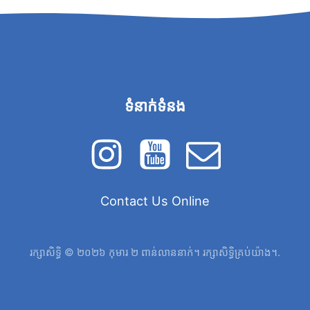
ទំនាក់ទំនង
Contact Us Online
រក្សាសិទ្ធិ © ២០២៦ កុមារ ២ ពាន់លាននាក់។ រក្សាសិទ្ធិគ្រប់យ៉ាង។.