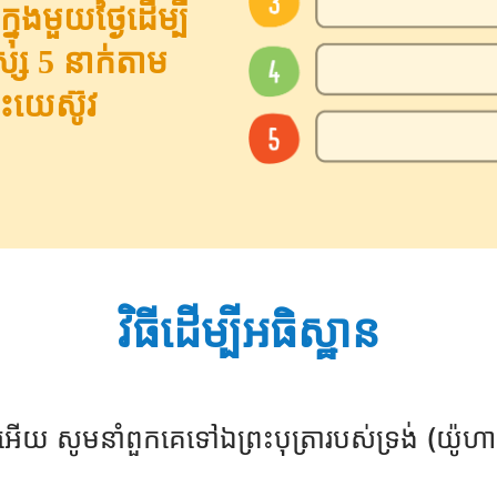
ុងមួយថ្ងៃដើម្បី
ស្ស 5 នាក់តាម
រះយេស៊ូវ
វិធីដើម្បីអធិស្ឋាន
ាអើយ សូមនាំពួកគេទៅឯព្រះបុត្រារបស់ទ្រង់ (យ៉ូ