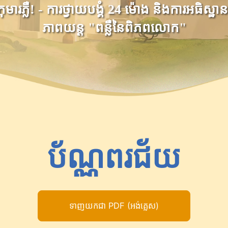
ុមារភ្លឺ! - ការថ្វាយបង្គំ 24 ម៉ោង និងការអធិស្ឋា
ភាពយន្ត "ពន្លឺនៃពិភពលោក"
ប័ណ្ណពរជ័យ
ទាញយកជា PDF (អង់គ្លេស)