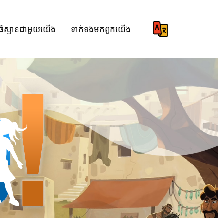
ធិស្ឋានជាមួយយើង
ទាក់ទង​មក​ពួក​យើង