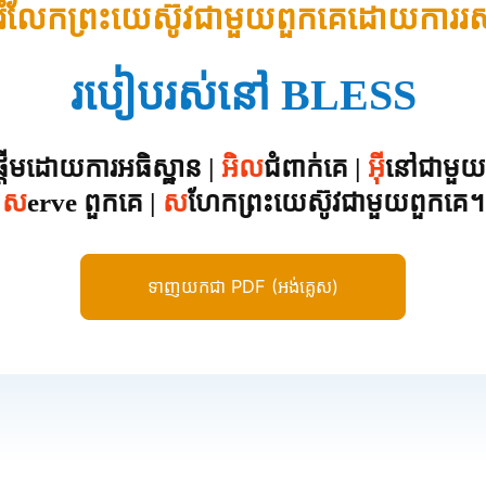
រំលែកព្រះយេស៊ូវជាមួយពួកគេដោយការរ
របៀបរស់នៅ BLESS
្តើមដោយការអធិស្ឋាន |
អិល
ជំពាក់គេ |
អ៊ី
នៅជាមួយ
ស
erve ពួកគេ |
ស
ហែកព្រះយេស៊ូវជាមួយពួកគេ។
ទាញយកជា PDF (អង់គ្លេស)