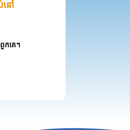
ស់នៅ
ពួកគេ។