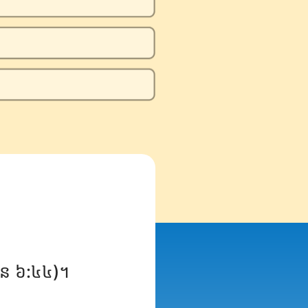
ហាន ៦:៤៤)។