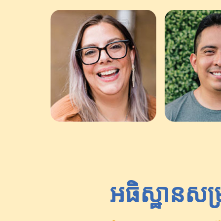
អធិស្ឋានសម្