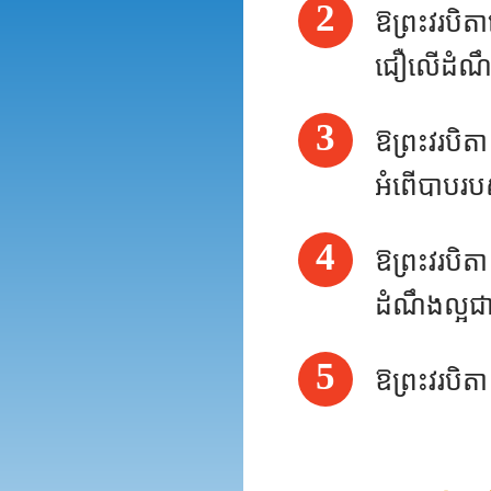
2
ឱ​ព្រះវរបិតា
ជឿ​លើ​ដំណឹ
3
ឱព្រះវរបិត
អំពើបាបរប
4
ឱព្រះវរបិត
ដំណឹងល្អជ
5
ឱ​ព្រះវរបិត