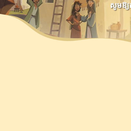
សូមឱ្យក