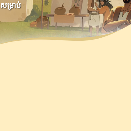
នសម្រាប់