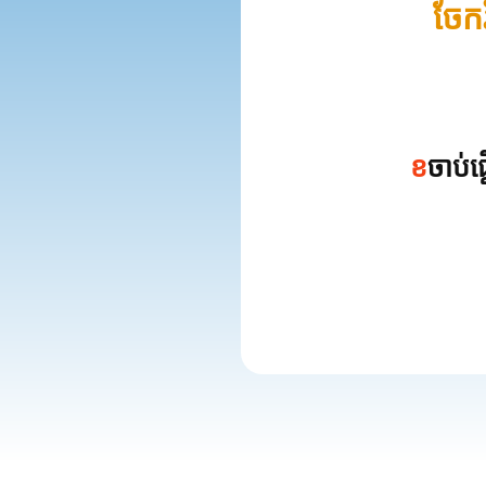
ចែក
ខ
ចាប់ផ