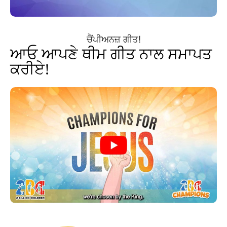
ਚੈਂਪੀਅਨਜ਼ ਗੀਤ!
ਆਓ ਆਪਣੇ ਥੀਮ ਗੀਤ ਨਾਲ ਸਮਾਪਤ
ਕਰੀਏ!