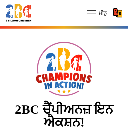
ਮੀਨੂ
2BC ਚੈਂਪੀਅਨਜ਼ ਇਨ
ਐਕਸ਼ਨ!