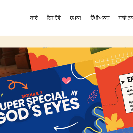
ਬਾਰੇ
ਲੈਸ ਹੋਵੋ
ਚਮਕ!
ਚੈਂਪੀਅਨਜ਼
ਸਾਡੇ ਨ