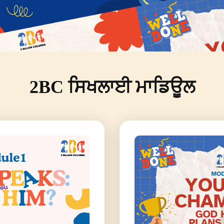
2BC ਸਿਖਲਾਈ ਮਾਡਿਊਲ