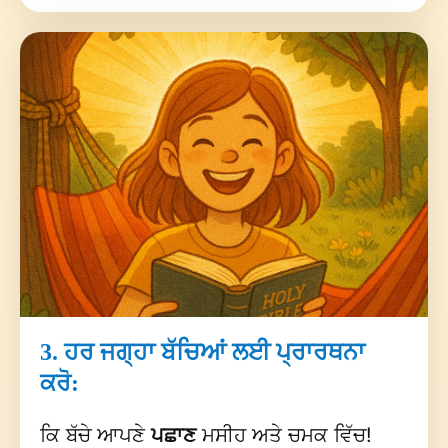
3. ਹਰ ਜਗ੍ਹਾ ਬੱਚਿਆਂ ਲਈ ਪ੍ਰਾਰਥਨਾ
ਕਰੋ:
ਕਿ ਬੱਚੇ ਆਪਣੇ
ਪਛਾਣ
ਮਸੀਹ ਅਤੇ ਚਮਕ ਵਿੱਚ!