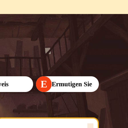
E
eis
Ermutigen Sie