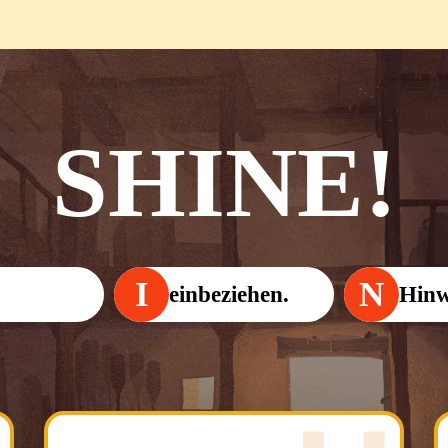
SHINE!
I
N
einbeziehen.
Hinw