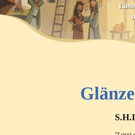
Lass
u
Glänze
S.H.I
"Lasst 