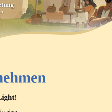
etung
t"
tnehmen
Light!
ch sehen