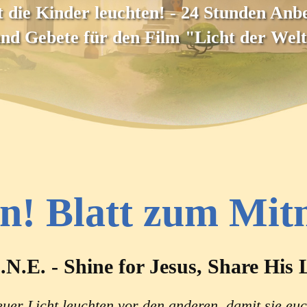
t die Kinder leuchten! - 24 Stunden Anb
nd Gebete für den Film "Licht der Wel
n! Blatt zum Mi
.N.E. - Shine for Jesus, Share His 
euer Licht leuchten vor den anderen, damit sie eu