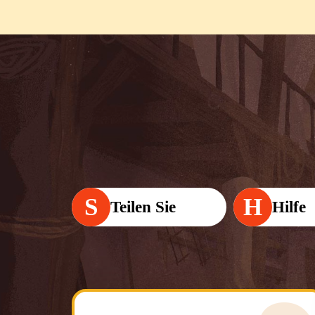
S
H
Teilen Sie
Hilfe