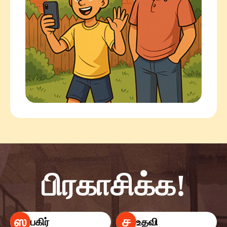
பிரகாசிக்க!
ஸ
ச
பகிர்
உதவி