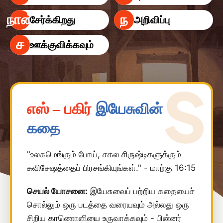
நான்
ந
சேர்க்கிறது
அறிவிப்பு
ச
ஊக்குவிக்கவும்
எஸ் – பகிர்
இயேசுவின்
கதை
"உலகமெங்கும் போய், சகல சிருஷ்டிகளுக்கும்
சுவிசேஷத்தைப் பிரசங்கியுங்கள்." - மாற்கு 16:15
செயல் யோசனை:
இயேசுவைப் பற்றிய கதையைச்
சொல்லும் ஒரு படத்தை வரையவும் அல்லது ஒரு
சிறிய காணொளியை உருவாக்கவும் - பின்னர்