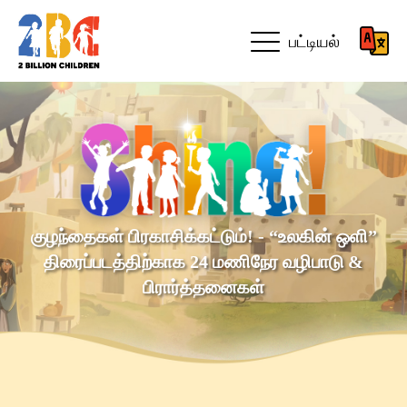
பட்டியல்
குழந்தைகள் பிரகாசிக்கட்டும்! - “உலகின் ஒளி”
திரைப்படத்திற்காக 24 மணிநேர வழிபாடு &
பிரார்த்தனைகள்