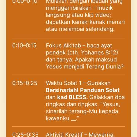
0:00–0:10
Mulakan dengan ibadah yang
menggembirakan - muzik
langsung atau klip video;
dapatkan kanak-kanak menari
atau melambai selendang.
0:10–0:15
Fokus Alkitab – baca ayat
pendek (cth. Yohanes 8:12)
dan tanya: Apakah maksud
Yesus menjadi Terang Dunia?
0:15–0:25
Waktu Solat 1 – Gunakan
Bersinarlah!
Panduan Solat
dan
kad BLESS.
Galakkan doa
ringkas dan ringkas. “Yesus,
sinarilah terang-Mu kepada
kawanku __.”
0:25–0:35
Aktiviti Kreatif – Mewarna,