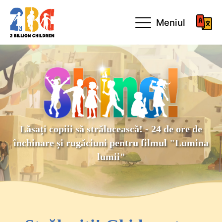
Meniul
Lăsați copiii să strălucească! - 24 de ore de
închinare și rugăciuni pentru filmul "Lumina
lumii"