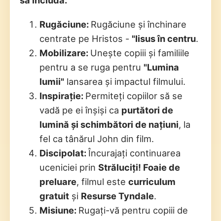
Rugăciune:
Rugăciune și închinare
centrate pe Hristos -
"Iisus în centru
.
Mobilizare:
Unește copiii și familiile
pentru a se ruga pentru
"Lumina
lumii"
lansarea și impactul filmului.
Inspirație:
Permiteți copiilor să se
vadă pe ei înșiși ca
purtători de
lumină și schimbători de națiuni
, la
fel ca tânărul John din film.
Discipolat:
Încurajați continuarea
uceniciei prin
Străluciți! Foaie de
preluare
, filmul este
curriculum
gratuit
și
Resurse Tyndale
.
Misiune:
Rugați-vă pentru copiii de