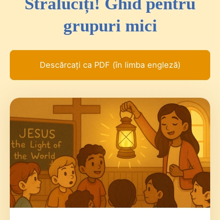
Străluciți! Ghid pentru
grupuri mici
Descărcați ca PDF (în limba engleză)