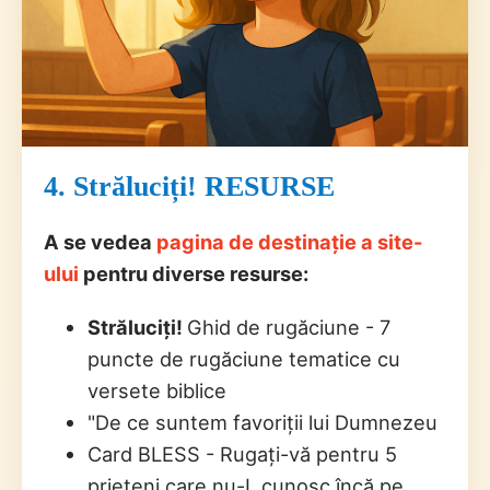
4. Străluciți! RESURSE
A se vedea
pagina de destinație a site-
ului
pentru diverse resurse:
Străluciți!
Ghid de rugăciune - 7
puncte de rugăciune tematice cu
versete biblice
"De ce suntem favoriții lui Dumnezeu
Card BLESS - Rugați-vă pentru 5
prieteni care nu-L cunosc încă pe