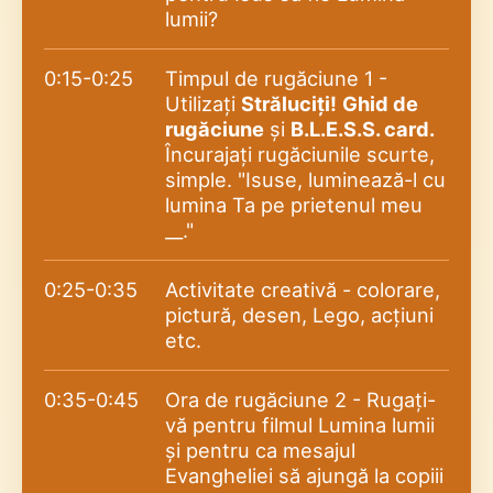
lumii?
0:15-0:25
Timpul de rugăciune 1 -
Utilizați
Străluciți!
Ghid de
rugăciune
și
B.L.E.S.S. card.
Încurajați rugăciunile scurte,
simple. "Isuse, luminează-l cu
lumina Ta pe prietenul meu
__."
0:25-0:35
Activitate creativă - colorare,
pictură, desen, Lego, acțiuni
etc.
0:35-0:45
Ora de rugăciune 2 - Rugați-
vă pentru filmul Lumina lumii
și pentru ca mesajul
Evangheliei să ajungă la copiii