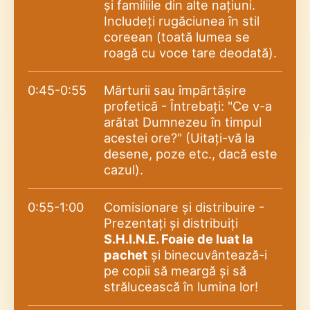
și familiile din alte națiuni.
Includeți rugăciunea în stil
coreean (toată lumea se
roagă cu voce tare deodată).
0:45-0:55
Mărturii sau împărtășire
profetică - Întrebați: "Ce v-a
arătat Dumnezeu în timpul
acestei ore?" (Uitați-vă la
desene, poze etc., dacă este
cazul).
0:55-1:00
Comisionare și distribuire -
Prezentați și distribuiți
S.H.I.N.E. Foaie de luat la
pachet
și binecuvântează-i
pe copii să meargă și să
strălucească în lumina lor!