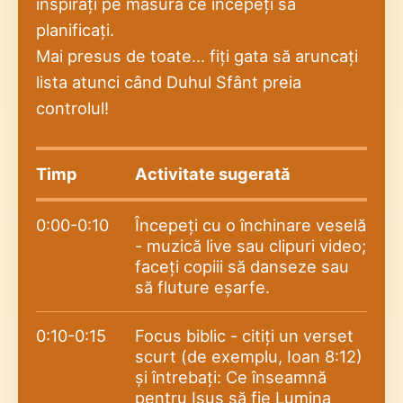
inspirați pe măsură ce începeți să
planificați.
Mai presus de toate... fiți gata să aruncați
lista atunci când Duhul Sfânt preia
controlul!
Timp
Activitate sugerată
0:00-0:10
Începeți cu o închinare veselă
- muzică live sau clipuri video;
faceți copiii să danseze sau
să fluture eșarfe.
0:10-0:15
Focus biblic - citiți un verset
scurt (de exemplu, Ioan 8:12)
și întrebați: Ce înseamnă
pentru Isus să fie Lumina