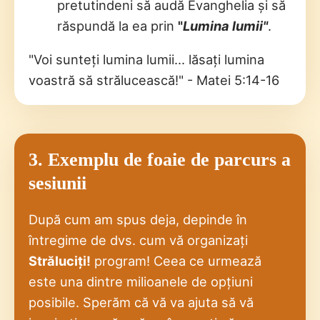
pretutindeni să audă Evanghelia și să
răspundă la ea prin
"
Lumina lumii"
.
"Voi sunteți lumina lumii... lăsați lumina
voastră să strălucească!" - Matei 5:14-16
3. Exemplu de foaie de parcurs a
sesiunii
După cum am spus deja, depinde în
întregime de dvs. cum vă organizați
Străluciți!
program! Ceea ce urmează
este una dintre milioanele de opțiuni
posibile. Sperăm că vă va ajuta să vă