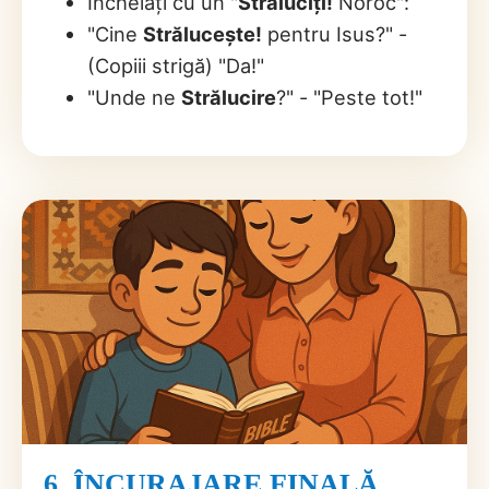
Încheiați cu un "
Străluciți!
Noroc":
"Cine
Strălucește!
pentru Isus?" -
(Copiii strigă) "Da!"
"Unde ne
Strălucire
?" - "Peste tot!"
6. ÎNCURAJARE FINALĂ