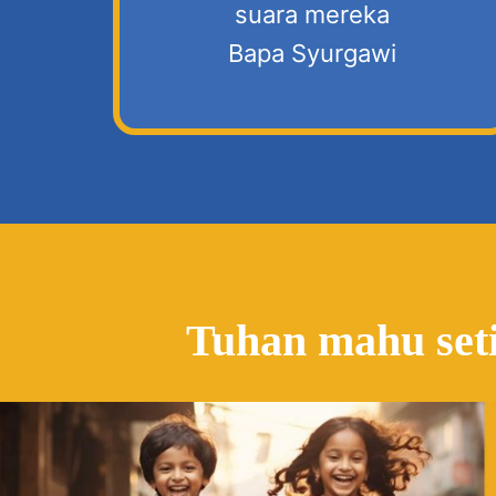
suara mereka
Bapa Syurgawi
Tuhan mahu set