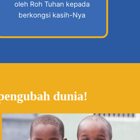
oleh Roh Tuhan kepada
berkongsi kasih-Nya
pengubah dunia!