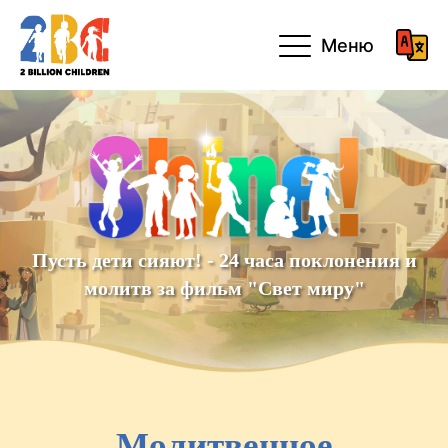
Меню
Пусть дети сияют! - 24 часа поклонения и
молитв за фильм "Свет миру"
Молитвенное