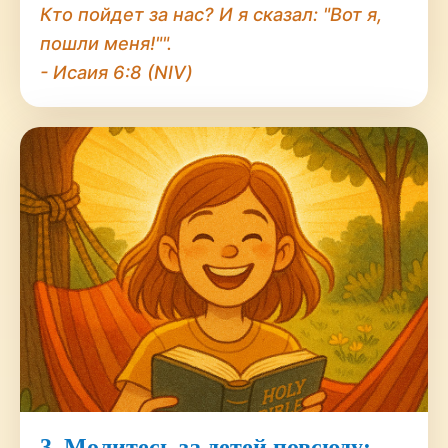
Кто пойдет за нас? И я сказал: "Вот я,
пошли меня!"".
- Исаия 6:8 (NIV)
3. Молитесь за детей повсюду: