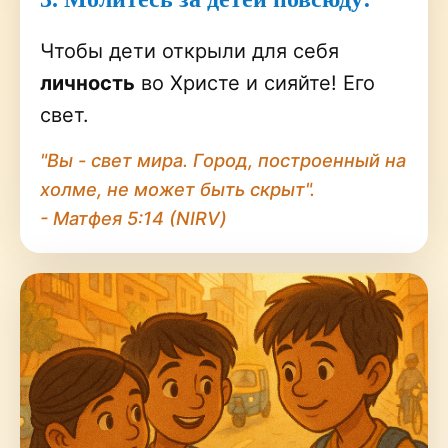
Чтобы дети открыли для себя
личность
во Христе и сияйте! Его
свет.
"Вы - свет мира. Город, построенный на
холме, не может быть скрыт".
- Матфея 5:14 (NIRV)