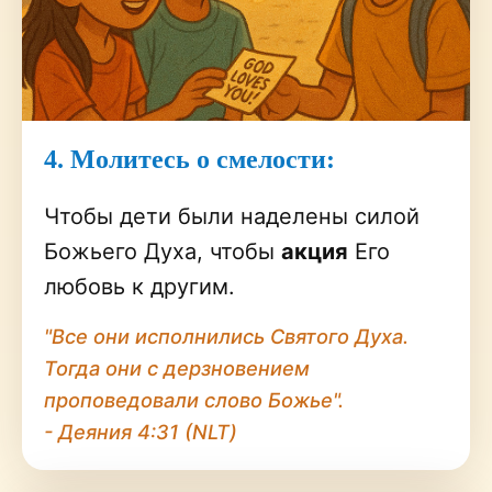
4. Молитесь о смелости:
Чтобы дети были наделены силой
Божьего Духа, чтобы
акция
Его
любовь к другим.
"Все они исполнились Святого Духа.
Тогда они с дерзновением
проповедовали слово Божье".
- Деяния 4:31 (NLT)