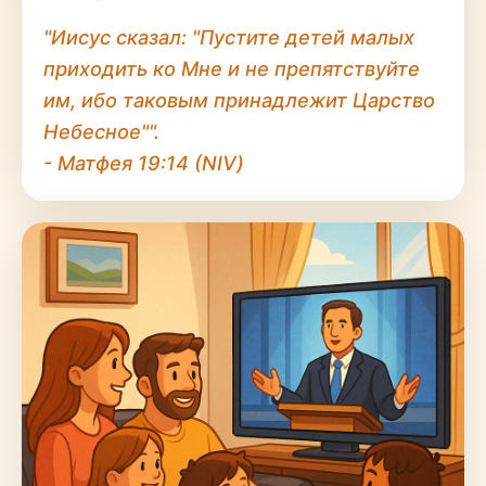
"Иисус сказал: "Пустите детей малых
приходить ко Мне и не препятствуйте
им, ибо таковым принадлежит Царство
Небесное"".
- Матфея 19:14 (NIV)