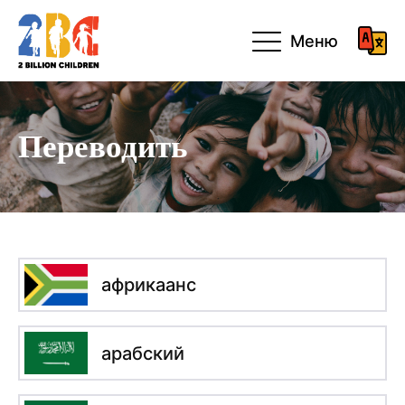
Меню
Переводить
африкаанс
арабский