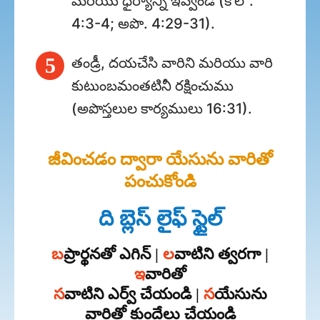
మరియు ధైర్యాన్ని ఇవ్వండి (కొలొ.
4:3-4; అపొ. 4:29-31).
5
తండ్రీ, దయచేసి వారిని మరియు వారి
కుటుంబమంతటినీ రక్షించుము
(అపొస్తలుల కార్యములు 16:31).
జీవించడం ద్వారా యేసును వారితో
పంచుకోండి
ది బ్లెస్ లైఫ్ స్టైల్
బ
ప్రార్థనతో ఎగిన్ |
ల
వాటిని త్వరగా |
ఇ
వారితో
స
వాటిని ఎర్వ్ చేయండి |
స
యేసును
వారితో కుందేలు చేయండి