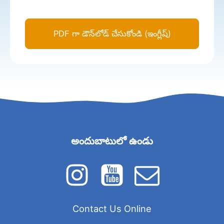
PDF గా డౌన్‌లోడ్ చేసుకోండి (ఇంగ్లీష్)
అందుబాటులో ఉండు
Contact Us Online