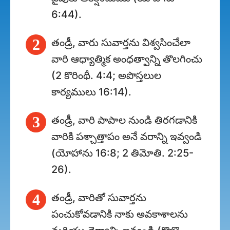
6:44).
2
తండ్రీ, వారు సువార్తను విశ్వసించేలా
వారి ఆధ్యాత్మిక అంధత్వాన్ని తొలగించు
(2 కొరింథీ. 4:4; అపొస్తలుల
కార్యములు 16:14).
3
తండ్రీ, వారి పాపాల నుండి తిరగడానికి
వారికి పశ్చాత్తాపం అనే వరాన్ని ఇవ్వండి
(యోహాను 16:8; 2 తిమోతి. 2:25-
26).
4
తండ్రీ, వారితో సువార్తను
పంచుకోవడానికి నాకు అవకాశాలను