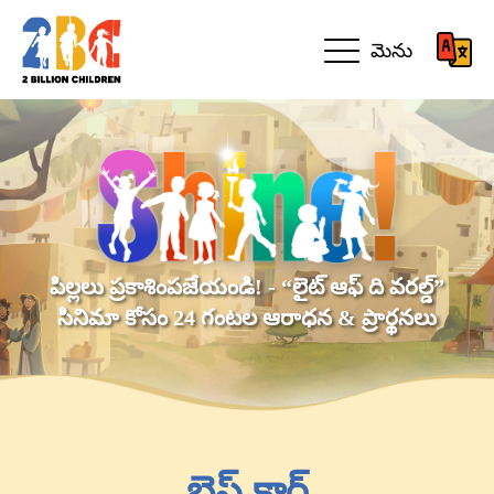
మెను
పిల్లలు ప్రకాశింపజేయండి! - “లైట్ ఆఫ్ ది వరల్డ్”
సినిమా కోసం 24 గంటల ఆరాధన & ప్రార్థనలు
బ్లెస్ కార్డ్