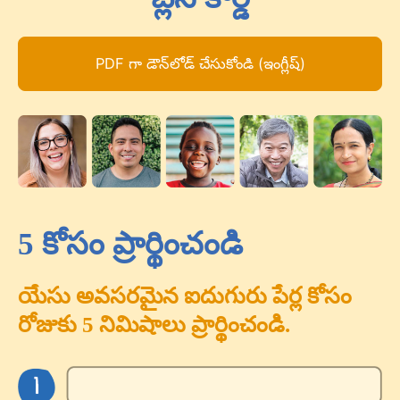
PDF గా డౌన్‌లోడ్ చేసుకోండి (ఇంగ్లీష్)
5 కోసం ప్రార్థించండి
యేసు అవసరమైన ఐదుగురు పేర్ల కోసం
రోజుకు 5 నిమిషాలు ప్రార్థించండి.