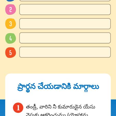
ప్రార్థన చేయడానికి మార్గాలు
1
తండ్రీ, వారిని నీ కుమారుడైన యేసు
వైపుకు ఆకర్షించుము (యోహాను