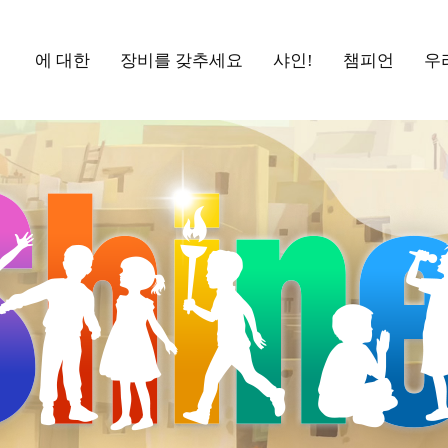
에 대한
장비를 갖추세요
샤인!
챔피언
우