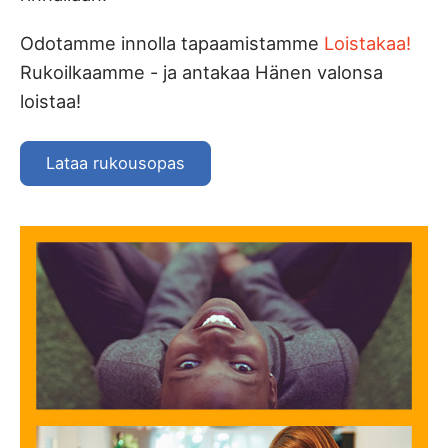
Odotamme innolla tapaamistamme
Loistakaa!
Rukoilkaamme - ja antakaa Hänen valonsa
loistaa!
Lataa rukousopas