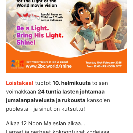
Loistakaa!
tuotot
10. helmikuuta
toisen
voimakkaan
24 tuntia lasten johtamaa
jumalanpalvelusta ja rukousta
kansojen
puolesta - ja sinut on kutsuttu!
Alkaa 12 Noon Malesian aikaa...
Lapset ja perheet kokoontuvat kodeissa,