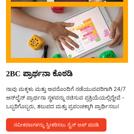
2BC ಪ್ರಾರ್ಥನಾ ಕೊಠಡಿ
ನಾವು ಮಕ್ಕಳು ಮತ್ತು ಅವರೊಂದಿಗೆ ನಡೆಯುವವರಿಗಾಗಿ 24/7
ಆನ್‌ಲೈನ್ ಪ್ರಾರ್ಥನಾ ಸ್ಥಳವನ್ನು ರಚಿಸುವ ಪ್ರಕ್ರಿಯೆಯಲ್ಲಿದ್ದೇವೆ -
ಒಬ್ಬರಿಗೊಬ್ಬರು, ತಲುಪದ ಮತ್ತು ಪ್ರಪಂಚಕ್ಕಾಗಿ ಪ್ರಾರ್ಥಿಸಲು!
ನವೀಕರಣಗಳನ್ನು ಸ್ವೀಕರಿಸಲು ಸೈನ್ ಅಪ್ ಮಾಡಿ