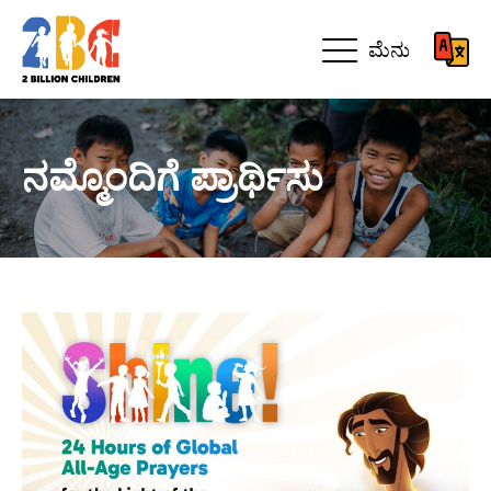
ಮೆನು
ನಮ್ಮೊಂದಿಗೆ ಪ್ರಾರ್ಥಿಸು