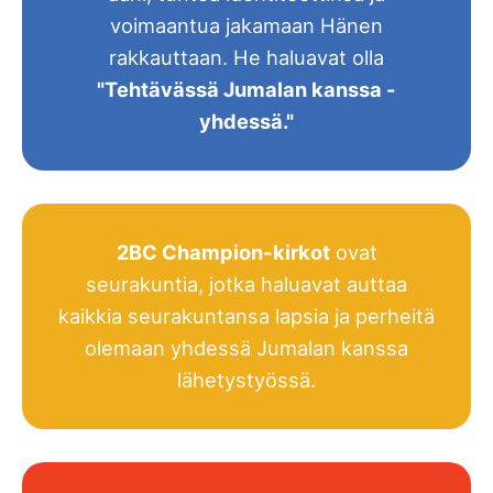
voimaantua jakamaan Hänen
rakkauttaan. He haluavat olla
"Tehtävässä Jumalan kanssa -
yhdessä."
2BC Champion-kirkot
ovat
seurakuntia, jotka haluavat auttaa
kaikkia seurakuntansa lapsia ja perheitä
olemaan yhdessä Jumalan kanssa
lähetystyössä.