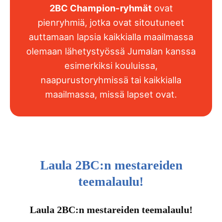
2BC Champion-ryhmät
ovat
pienryhmiä, jotka ovat sitoutuneet
auttamaan lapsia kaikkialla maailmassa
olemaan lähetystyössä Jumalan kanssa
esimerkiksi kouluissa,
naapurustoryhmissä tai kaikkialla
maailmassa, missä lapset ovat.
Laula 2BC:n mestareiden
teemalaulu!
Laula 2BC:n mestareiden teemalaulu!