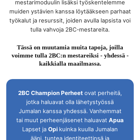
mestarimoduulin lisäksi työskentelemme
muiden ystävien kanssa löytääkseen parhaat
työkalut ja resurssit, joiden avulla lapsista voi
tulla vahvoja 2BC-mestareita.
Tässä on muutamia muita tapoja, joilla
voimme tulla 2BC:n mestareiksi - yhdessä -
kaikkialla maailmassa.
2BC Champion Perheet
ovat perheitä,
jotka haluavat olla lähetystyössä
Jumalan kanssa yhdessä. Vanhemmat
tai muut perheenjäsenet haluavat
Apua
Lapset ja
Opi
kuinka kuulla Jumalan
ääni, tuntea identiteettinsä ja