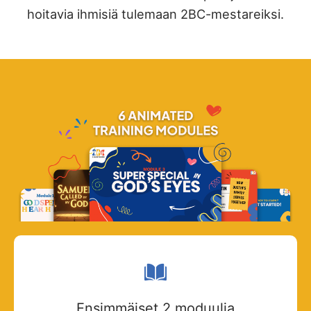
hoitavia ihmisiä tulemaan 2BC-mestareiksi.
Ensimmäiset 2 moduulia