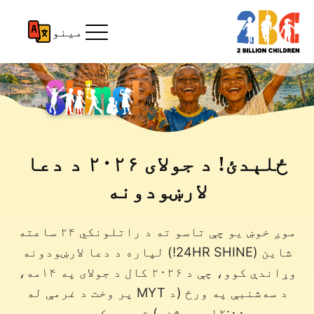
مینو
ځلېدئ! د جولای ۲۰۲۶ د دعا
لارښودونه
موږ خوښ یو چې تاسو ته د راتلونکي ۲۴ ساعته
شاین (24HR SHINE!) لپاره د دعا لارښودونه
وړاندې کوو، چې د ۲۰۲۶ کال د جولای په ۱۴مه،
د سه‌شنبې په ورځ (د MYT پر وخت د غرمې له
۱۲:۰۰ بجو څخه) ترسره کیږي.