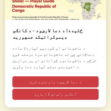
ځلېده! د دعا لارښود - د کانګو
ډیموکراتیکه جمهوریه
د ماشومانو او کورنیو لپاره؛ ساده
دعاګانې چې له ماشومانو سره مرسته کوي
ترڅو د ماشومانو، ځوانانو او پر برازیل
د اغېزمنو مسلو لپاره دعا وکړي.
د دعا لارښود ډاونلوډ کړئ
آنلاین ولولئ / ژباړئ