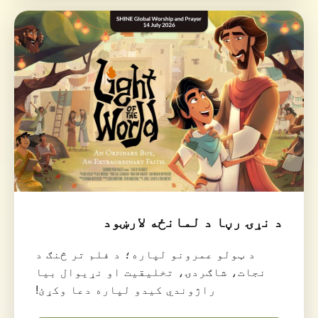
د نړۍ رڼا د لمانځه لارښود
د ټولو عمرونو لپاره؛ د فلم تر څنګ د
نجات، شاګردۍ، تخلیقیت او نړیوال بیا
راژوندي کیدو لپاره دعا وکړئ!