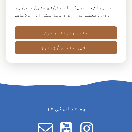
د ایران، امریکا او منځني ختیځ د مخ پر
ودې وضعیت په اړه د دعا ټکي او اعلانات.
دلته ډاونلوډ کړئ
آنلاین ولولئ / ژباړئ
په تماس کې شئ