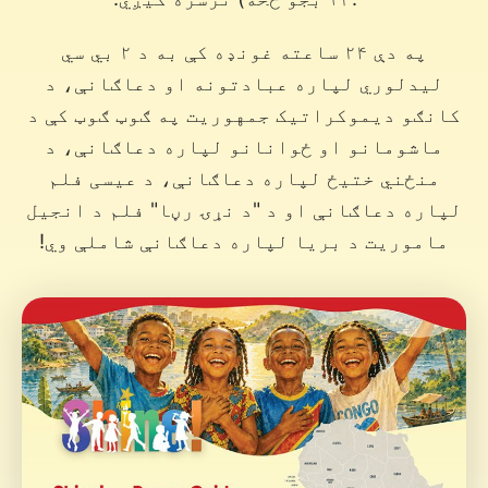
په دې ۲۴ ساعته غونډه کې به د ۲ بي سي
لیدلوري لپاره عبادتونه او دعاګانې، د
کانګو دیموکراتیک جمهوریت په ګوټ ګوټ کې د
ماشومانو او ځوانانو لپاره دعاګانې، د
منځني ختیځ لپاره دعاګانې، د عیسی فلم
لپاره دعاګانې او د "د نړۍ رڼا" فلم د انجیل
ماموریت د بریا لپاره دعاګانې شاملې وي!