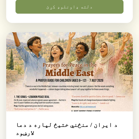
دلته ډاونلوډ کړئ
د ایران / منځني ختیځ لپاره د دعا
لارښود