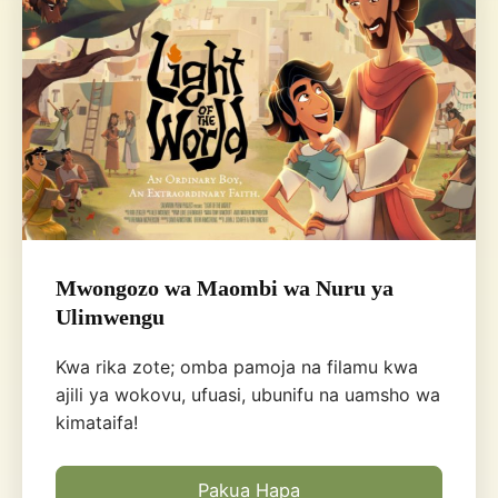
Mwongozo wa Maombi wa Nuru ya
Ulimwengu
Kwa rika zote; omba pamoja na filamu kwa
ajili ya wokovu, ufuasi, ubunifu na uamsho wa
kimataifa!
Pakua Hapa