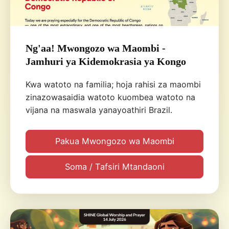
Ng'aa! Mwongozo wa Maombi -
Jamhuri ya Kidemokrasia ya Kongo
Kwa watoto na familia; hoja rahisi za maombi
zinazowasaidia watoto kuombea watoto na
vijana na maswala yanayoathiri Brazil.
Pakua Mwongozo wa Maombi
Soma / Tafsiri Mtandaoni