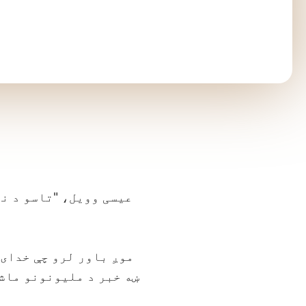
عیسی وویل، "تاسو د نړ
موږ باور لرو چې خدای 
ښه خبر د ملیونونو ماشو