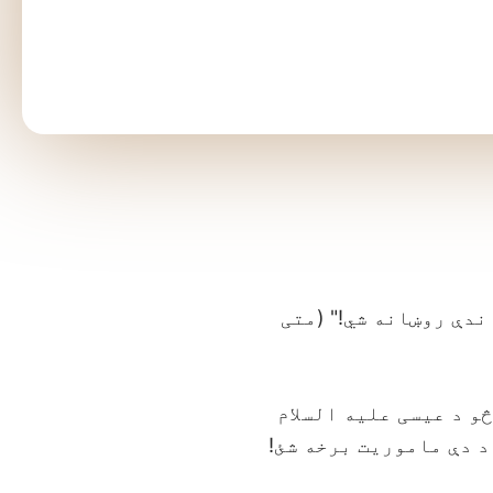
ندې روښانه شي!" (متی
و د عیسی علیه السلام
د دې ماموریت برخه شئ!