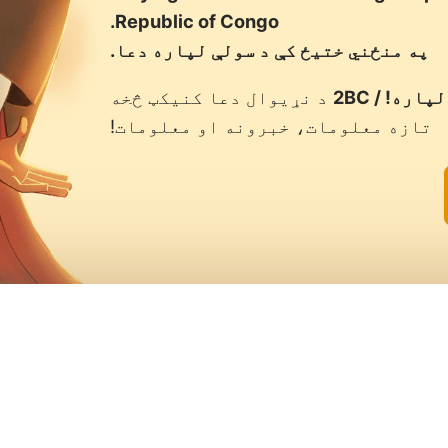
Republic of Congo.
په منځني ختیځ کې د سولې لپاره دعا.
ره! / 2BC
د نړیوال دعا کنیکټ څخه
تازه معلومات، خبرونه او معلومات!