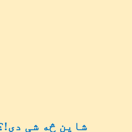
شاین څه شی دی!؟