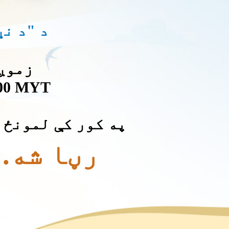
د "د ن
زموږ راتلو
2:00 MYT
په کور کې لمونځ 
رڼا شه. 