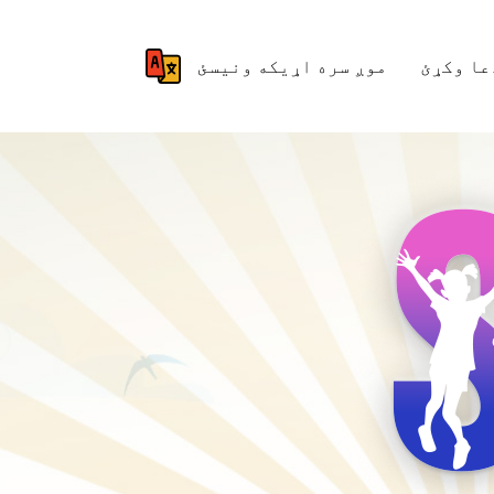
عا وکړئ
موږ سره اړیکه ونیسئ