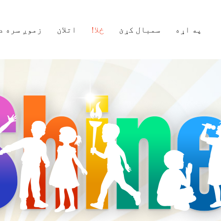
په اړه
سمبال کړئ
ځلا!
اتلان
زموږ سره د