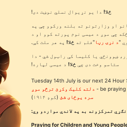
ځلا!
دا یو نړیوال نسلي نوښت دی!
و او وزارتونو ته بلنه ورکوو چې په
که چې موږ د عیسی نوم پورته کوو او د
ي "
د نړۍ رڼا
"فلم ته
ځلا!
په هر ملت کې.
ر، ښوونځي یا کلیسا کې راټول شي - دا
ستاسو وخت دی چې
ځلا!
د عیسی لپاره!
Tuesday 14th July is our next 24 Hour
be praying 
دلته کلیک وکړئ ترڅو موږ
سره یوځای شئ
(کوډ ۱۹۱۴)
ګړي تمرکزونه به په لاندې مواردو وي:
Praying for Children and Young Peopl