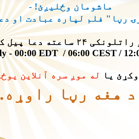
ماشومان وځلیږئ! -
ړۍ رڼا" فلم لپاره عبادت او دع
نکی ۲۴ ساعته دعا پیل کیږي
ly - 00:00 EDT / 06:00 CEST / 1
وکړئ یا
له موږ سره آنلاین یوځ
د هغه رڼا راوړه.