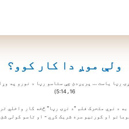
ولې موږ دا کار کوو؟
ۍ رڼا یاست ... پریږدئ چې ستاسو رڼا د نورو په وړا
5:14،16)
به د نوي متحرک فلم "د نړۍ رڼا" څخه کار واخلي ترڅ
مانو او کورنیو سره شریک کړي - او تاسو کولی شئ 