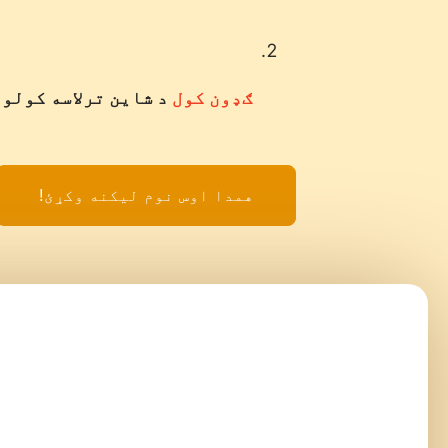
ګډون کول
د شاین ترلاسه کولو لپا
همدا اوس نوم لیکنه وکړئ!