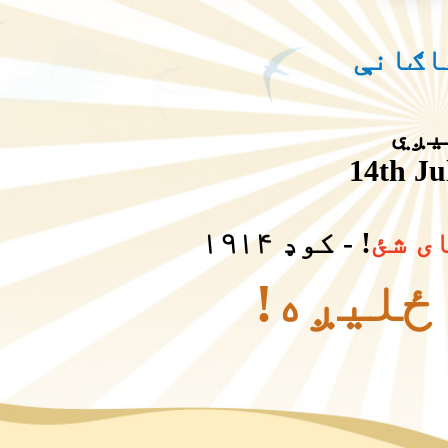
اګانې
14th Ju
ای شئ
! - کوډ ۱۹۱۴
 ځلیږه!