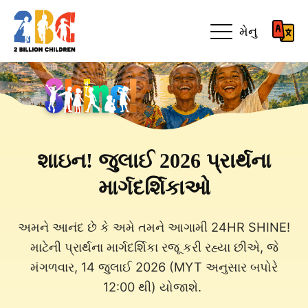
મેનુ
શાઇન! જુલાઈ 2026 પ્રાર્થના
માર્ગદર્શિકાઓ
અમને આનંદ છે કે અમે તમને આગામી 24HR SHINE!
માટેની પ્રાર્થના માર્ગદર્શિકા રજૂ કરી રહ્યા છીએ, જે
મંગળવાર, 14 જુલાઈ 2026 (MYT અનુસાર બપોરે
12:00 થી) યોજાશે.