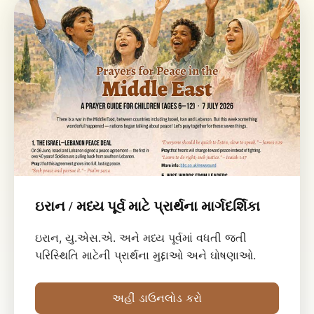
ઇરાન / મધ્ય પૂર્વ માટે પ્રાર્થના માર્ગદર્શિકા
ઇરાન, યુ.એસ.એ. અને મધ્ય પૂર્વમાં વધતી જતી
પરિસ્થિતિ માટેની પ્રાર્થના મુદ્દાઓ અને ઘોષણાઓ.
અહીં ડાઉનલોડ કરો