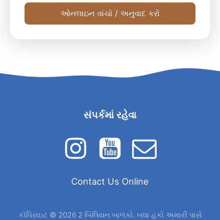
ઓનલાઇન વાંચો / અનુવાદ કરો
સંપર્કમાં રહેવા
Contact Us Online
કૉપિરાઇટ © 2026 2 બિલિયન બાળકો. બધા હકો અમારી પાસે