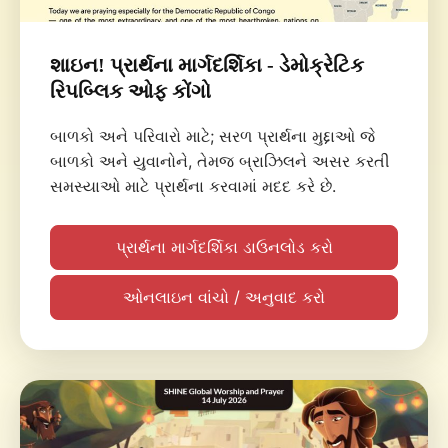
શાઇન! પ્રાર્થના માર્ગદર્શિકા - ડેમોક્રેટિક
રિપબ્લિક ઓફ કોંગો
બાળકો અને પરિવારો માટે; સરળ પ્રાર્થના મુદ્દાઓ જે
બાળકો અને યુવાનોને, તેમજ બ્રાઝિલને અસર કરતી
સમસ્યાઓ માટે પ્રાર્થના કરવામાં મદદ કરે છે.
પ્રાર્થના માર્ગદર્શિકા ડાઉનલોડ કરો
ઓનલાઇન વાંચો / અનુવાદ કરો