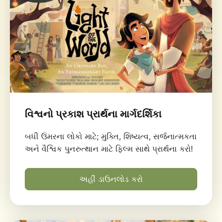
વિશ્વનો પ્રકાશ પ્રાર્થના માર્ગદર્શિકા
બધી ઉંમરના લોકો માટે; મુક્તિ, શિષ્યત્વ, સર્જનાત્મકતા
અને વૈશ્વિક પુનરુત્થાન માટે ફિલ્મ સાથે પ્રાર્થના કરો!
અહીં ડાઉનલોડ કરો