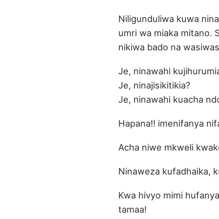
Niligunduliwa kuwa nina
umri wa miaka mitano. Sa
nikiwa bado na wasiwasi
Je, ninawahi kujihurumi
Je, ninajisikitikia?
Je, ninawahi kuacha nd
Hapana!! imenifanya nifa
Acha niwe mkweli kwak
Ninaweza kufadhaika, k
Kwa hivyo mimi hufanya
tamaa!