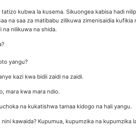
 tatizo kubwa la kusema. Sikuongea kabisa hadi nil
a na saa za matibabu zilikuwa zimenisaidia kufikia m
 na nilikuwa na shida.
a?
oto yangu?
nye kazi kwa bidii zaidi na zaidi.
o, mara kwa mara ndio.
uchoka na kukatishwa tamaa kidogo na hali yangu.
 nini kawaida? Kupumua, kupumzika na kupumzika l