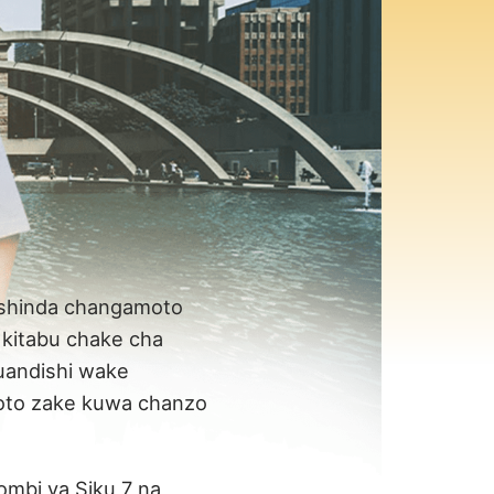
ishinda changamoto
 kitabu chake cha
 uandishi wake
oto zake kuwa chanzo
mbi ya Siku 7 na