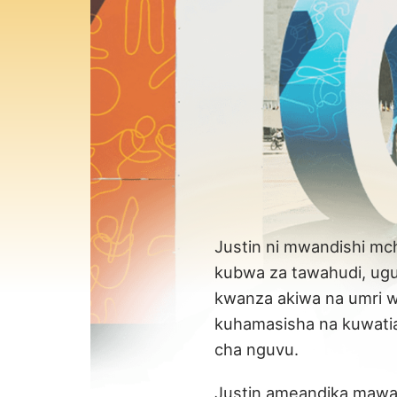
Justin ni mwandishi mc
kubwa za tawahudi, ugu
kwanza akiwa na umri w
kuhamasisha na kuwati
cha nguvu.
Justin ameandika mawa