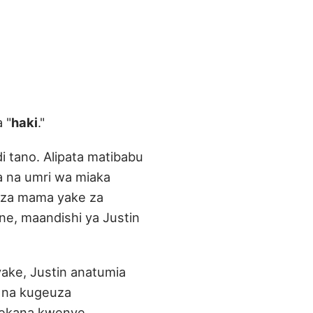
 "
haki
."
i tano. Alipata matibabu
a na umri wa miaka
da za mama yake za
ane, maandishi ya Justin
ake, Justin anatumia
 na kugeuza
nekana kwenye