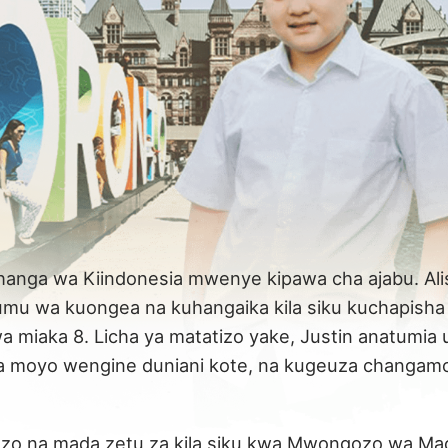
hanga wa Kiindonesia mwenye kipawa cha ajabu. Al
mu wa kuongea na kuhangaika kila siku kuchapisha
a miaka 8. Licha ya matatizo yake, Justin anatumia
a moyo wengine duniani kote, na kugeuza changam
zo na mada zetu za kila siku kwa Mwongozo wa Mao