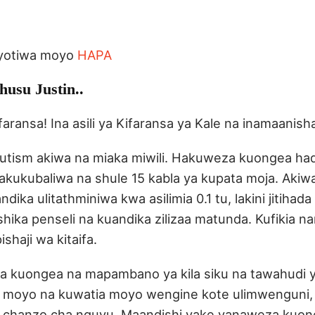
ivyotiwa moyo
HAPA
husu Justin..
Ufaransa! Ina asili ya Kifaransa ya Kale na inamaanisha
autism akiwa na miaka miwili. Hakuweza kuongea had
Hakukubaliwa na shule 15 kabla ya kupata moja. Akiw
dika ulitathminiwa kwa asilimia 0.1 tu, lakini jitiha
shika penseli na kuandika zilizaa matunda. Kufikia n
shaji wa kitaifa.
 kuongea na mapambano ya kila siku na tawahudi y
a moyo na kuwatia moyo wengine kote ulimwenguni,
 chanzo cha nguvu. Maandishi yake yanaweza kuo