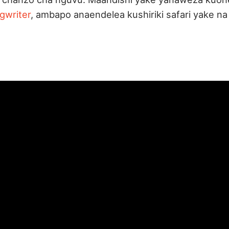
gwriter
, ambapo anaendelea kushiriki safari yake n