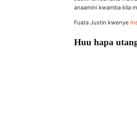
anaamini kwamba kila m
Fuata Justin kwenye
In
Huu hapa utangu