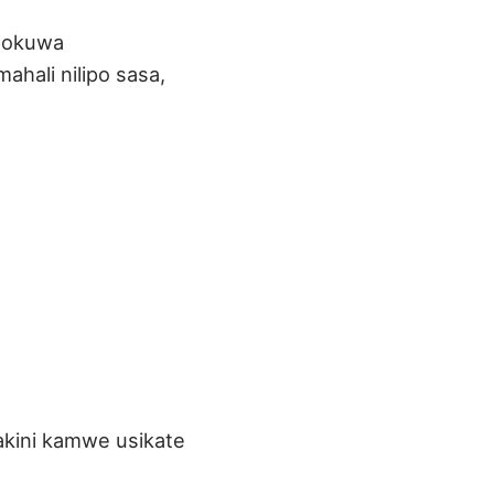
ipokuwa
ahali nilipo sasa,
akini kamwe usikate