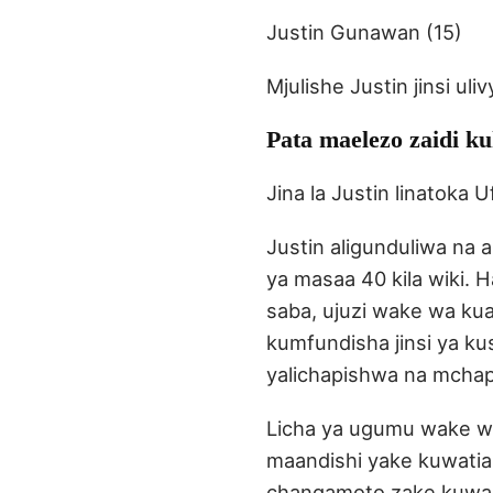
Justin Gunawan (15)
Mjulishe Justin jinsi ul
Pata maelezo zaidi ku
Jina la Justin linatoka 
Justin aligunduliwa na 
ya masaa 40 kila wiki. 
saba, ujuzi wake wa kuan
kumfundisha jinsi ya ku
yalichapishwa na mchapi
Licha ya ugumu wake wa
maandishi yake kuwati
changamoto zake kuwa