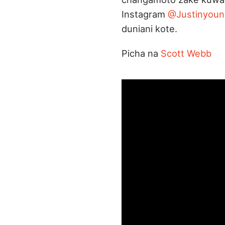
Instagram
@Justinyoun
duniani kote.
Picha na
Scott Webb