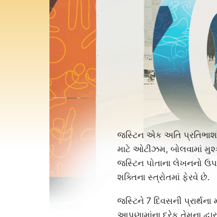
જસ્ટિન એક અતિ પ્રતિભાશાળી 
માટે ઓટીઝમ, બોલવામાં મુશ્ક
જસ્ટિન પોતાના લેખનનો ઉપયો
શક્તિના સ્ત્રોતમાં ફેરવે છે.
જસ્ટિને 7 દિવસની પ્રાર્થના 
આપણામાંના દરેક તેમના દ્વાર