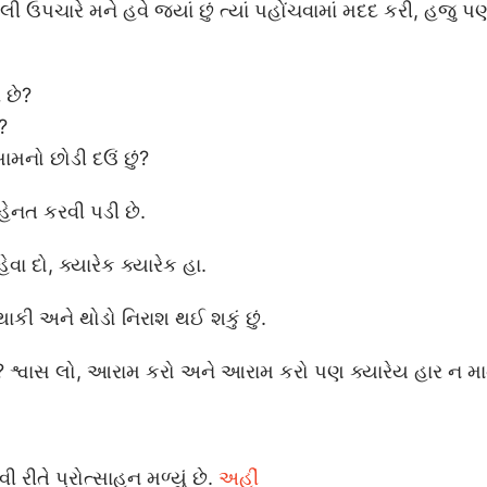
ેલી ઉપચારે મને હવે જ્યાં છું ત્યાં પહોંચવામાં મદદ કરી, હજુ 
 છે?
?
 સામનો છોડી દઉં છું?
હેનત કરવી પડી છે.
વા દો, ક્યારેક ક્યારેક હા.
 થાકી અને થોડો નિરાશ થઈ શકું છું.
ું છું? શ્વાસ લો, આરામ કરો અને આરામ કરો પણ ક્યારેય હાર ન મા
 રીતે પ્રોત્સાહન મળ્યું છે.
અહીં