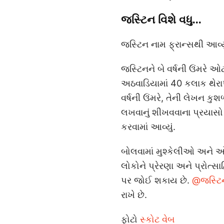
જસ્ટિન વિશે વધુ...
જસ્ટિન નામ ફ્રાન્સથી આવ્યું 
જસ્ટિનને બે વર્ષની ઉંમરે ઓટ
અઠવાડિયામાં 40 કલાક થેરાપ
વર્ષની ઉંમરે, તેની લેખન કુશળ
લખવાનું શીખવવાના પ્રયાસો ફ
કરવામાં આવ્યું.
બોલવામાં મુશ્કેલીઓ અને ઓ
લોકોને પ્રેરણા અને પ્રોત્સાહ
પર જોઈ શકાય છે.
@જસ્ટિ
રાખે છે.
ફોટો
સ્કોટ વેબ