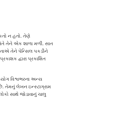
શકતો ન હતો. તેણે
ંતે તેને એક શાળા મળી. સાત
માતાએ તેને પેન્સિલ પકડીને
પ્રકાશક દ્વારા પ્રકાશિત
ઉપયોગ વિશ્વભરના અન્ય
ે. તેમનું લેખન ઇન્સ્ટાગ્રામ
લોકો સાથે જોડાવાનું ચાલુ