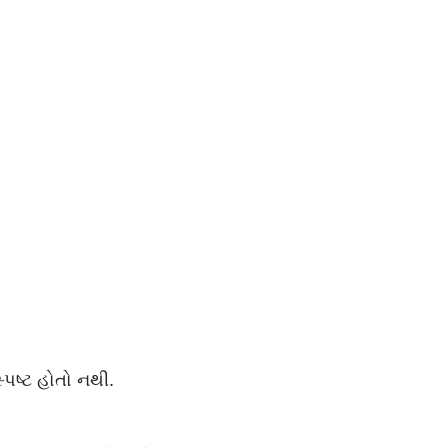
્પષ્ટ હોતો નથી.