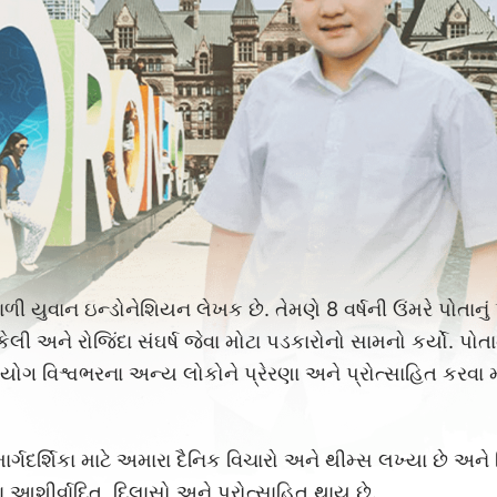
યુવાન ઇન્ડોનેશિયન લેખક છે. તેમણે 8 વર્ષની ઉંમરે પોતાનું 
ેલી અને રોજિંદા સંઘર્ષ જેવા મોટા પડકારોનો સામનો કર્યો. પોત
ગ વિશ્વભરના અન્ય લોકોને પ્રેરણા અને પ્રોત્સાહિત કરવા માટ
માર્ગદર્શિકા માટે અમારા દૈનિક વિચારો અને થીમ્સ લખ્યા છે અને વ
ા આશીર્વાદિત, દિલાસો અને પ્રોત્સાહિત થાય છે.