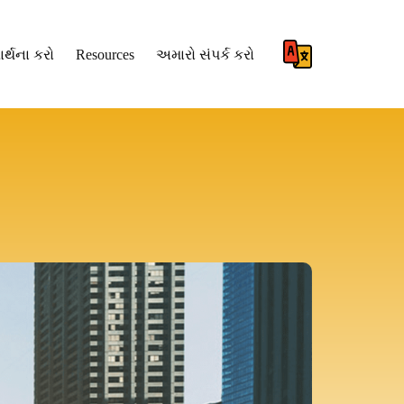
ાર્થના કરો
Resources
અમારો સંપર્ક કરો