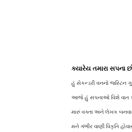
ક્યારેય તમારા સપના છ
હું સેકન્ડરી વનનો જસ્ટિન ગુ
આજે હું સપનાઓ વિશે વાત કરવ
મારું વક્તા અને લેખક બનવાનુ
મને ગંભીર વાણી વિકૃતિ હોવાન