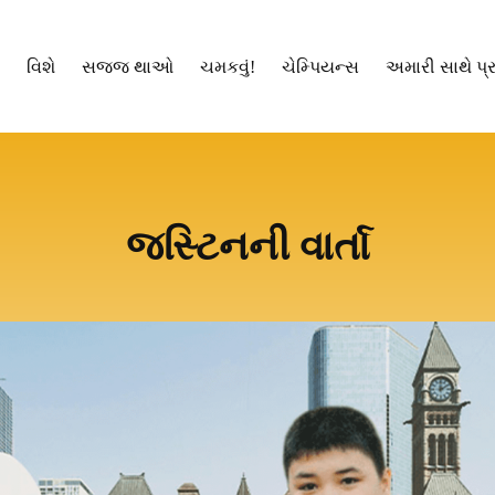
વિશે
સજ્જ થાઓ
ચમકવું!
ચેમ્પિયન્સ
અમારી સાથે પ્ર
જસ્ટિનની વાર્તા