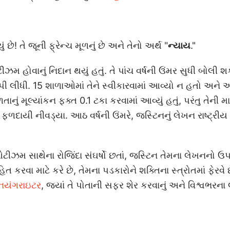
છે! તે જૂની ફ્રેન્ચ મૂળનું છે અને તેનો અર્થ "
ન્યાય
."
ીઝમ હોવાનું નિદાન થયું હતું. તે પાંચ વર્ષની ઉંમર સુધી બોલી 
ી લીધી. 15 શાળાઓમાં તેને સ્વીકારવામાં આવ્યો ન હતો અને અ
તાનું મૂલ્યાંકન ફક્ત 0.1 ટકા કરવામાં આવ્યું હતું, પરંતુ તેની 
ળદાયી નીવડ્યા. આઠ વર્ષની ઉંમરે, જસ્ટિનનું લેખન રાષ્ટ્રીય 
ટીઝમ સાથેના રોજિંદા સંઘર્ષો છતાં, જસ્ટિન તેમના લેખનનો 
િત કરવા માટે કરે છે, તેમના પડકારોને શક્તિના સ્ત્રોતમાં ફેરવે છ
નયંગરાઇટર
, જ્યાં તે પોતાની સફર શેર કરવાનું અને વિશ્વભરના 