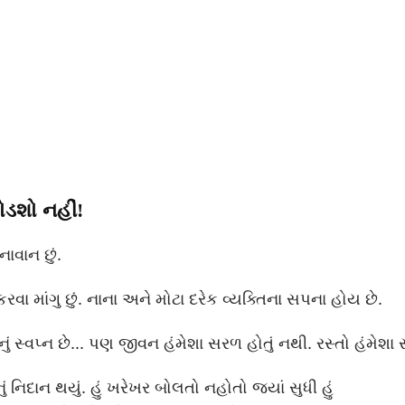
ોડશો નહીં!
નાવાન છું.
ા માંગુ છું. નાના અને મોટા દરેક વ્યક્તિના સપના હોય છે.
ં સ્વપ્ન છે... પણ જીવન હંમેશા સરળ હોતું નથી. રસ્તો હંમેશા સ
ું નિદાન થયું. હું ખરેખર બોલતો નહોતો જ્યાં સુધી હું