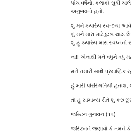
પાંચ વર્ષનો. કલાકો સુધી ચાલ
અનુભવતો હતો.
શું મને ક્યારેય સ્વ-દયા આવે
શું મને મારા માટે દુ:ખ થાય છે
શું હું ક્યારેય મારા સ્વપ્નનો
ના!! એનાથી મને વધુને વધુ મ
મને તમારી સાથે પ્રમાણિક રહે
હું મારી પરિસ્થિતિથી હતાશ,
તો હું સામાન્ય રીતે શું કર
જસ્ટિન ગુનાવન (૧૫)
જસ્ટિનને જણાવો કે તમને કેવી