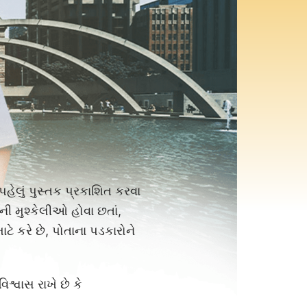
પહેલું પુસ્તક પ્રકાશિત કરવા
ાની મુશ્કેલીઓ હોવા છતાં,
ે કરે છે, પોતાના પડકારોને
િશ્વાસ રાખે છે કે