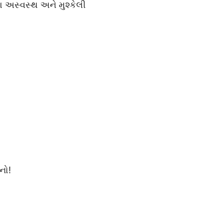
પણ અસ્વસ્થ અને મુશ્કેલી
નો!