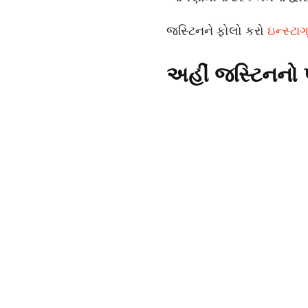
જસ્ટિનને ફોલો કરો
ઇન્સ્ટાગ
અહીં જસ્ટિનનો 