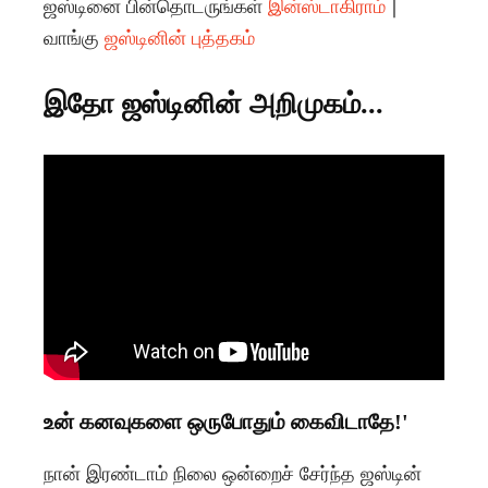
ஜஸ்டினை பின்தொடருங்கள்
இன்ஸ்டாகிராம்
|
வாங்கு
ஜஸ்டினின் புத்தகம்
இதோ ஜஸ்டினின் அறிமுகம்...
உன் கனவுகளை ஒருபோதும் கைவிடாதே!'
நான் இரண்டாம் நிலை ஒன்றைச் சேர்ந்த ஜஸ்டின்