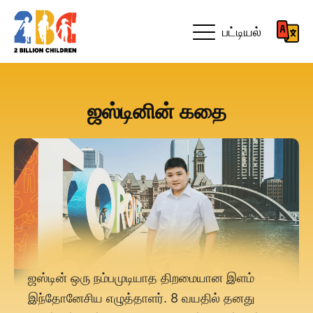
பட்டியல்
ஜஸ்டினின் கதை
ஜஸ்டின் ஒரு நம்பமுடியாத திறமையான இளம்
இந்தோனேசிய எழுத்தாளர். 8 வயதில் தனது