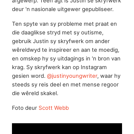
afgewerp. Teen agt is Justin se skryfwerk
deur 'n nasionale uitgewer gepubliseer.
Ten spyte van sy probleme met praat en
die daaglikse stryd met sy outisme,
gebruik Justin sy skryfwerk om ander
wêreldwyd te inspireer en aan te moedig,
en omskep hy sy uitdagings in 'n bron van
krag. Sy skryfwerk kan op Instagram
gesien word.
@justinyoungwriter
, waar hy
steeds sy reis deel en met mense regoor
die wêreld skakel.
Foto deur
Scott Webb