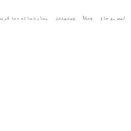
لیس ہو جاؤ
چمک!
چیمپئنز
ہمارے ساتھ دعا کریں