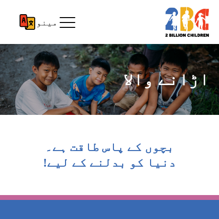
مینو
اڑانے والا
بچوں کے پاس طاقت ہے۔
دنیا کو بدلنے کے لیے!