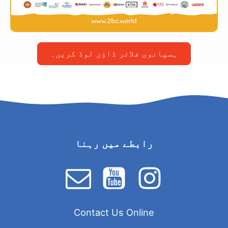
ہسپانوی فلائر ڈاؤن لوڈ کریں۔
رابطے میں رہنا
Contact Us Online