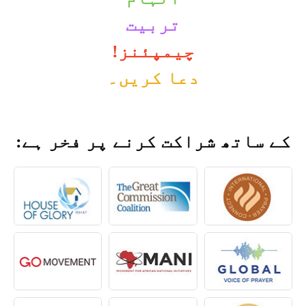
تربیت
چیمپئنز!
دعا کریں۔
کے ساتھ شراکت کرنے پر فخر ہے: