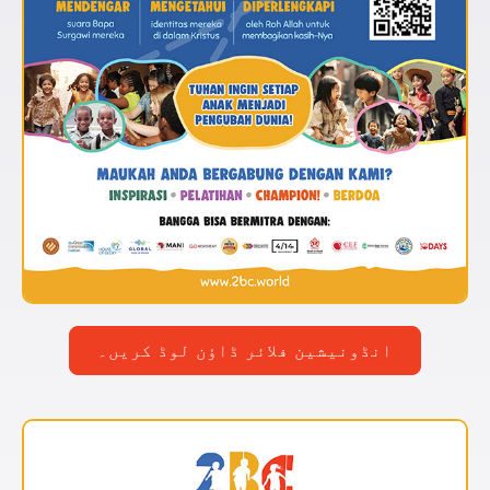
انڈونیشین فلائر ڈاؤن لوڈ کریں۔