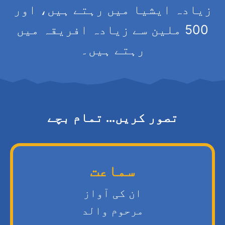
زیادہ ایشیا میں رہتے ہیں، اور
500 ملین سے زیادہ افریقہ میں
رہتے ہیں۔
تصور کریں... تمام بچے
سماعت
ان کی آواز
مرحوم والد