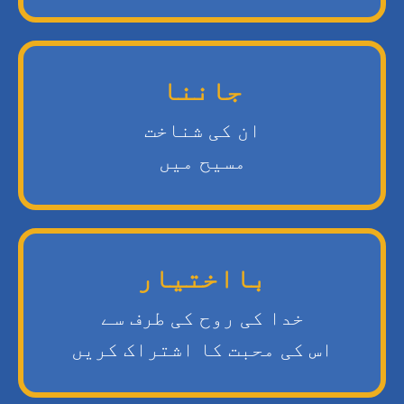
جاننا
ان کی شناخت
مسیح میں
بااختیار
خدا کی روح کی طرف سے
اس کی محبت کا اشتراک کریں