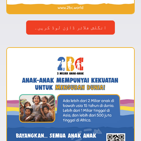
انگلش فلائر ڈاؤن لوڈ کریں۔