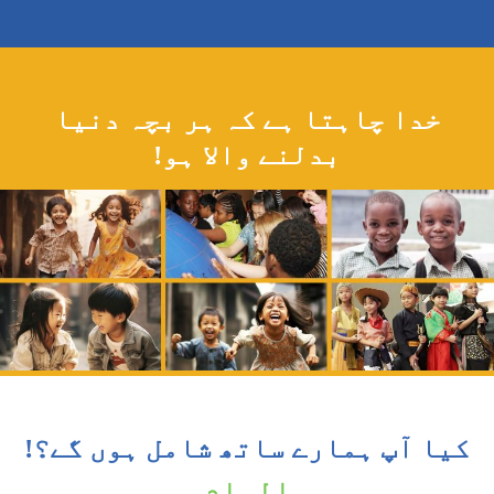
خدا چاہتا ہے کہ ہر بچہ دنیا
بدلنے والا ہو!
کیا آپ ہمارے ساتھ شامل ہوں گے؟!
الہام