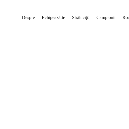
Despre
Echipează-te
Străluciți!
Campionii
Roa