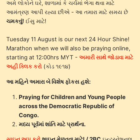
અમે લોકોને ઘરે, શાળામાં કે ચર્ચમાં ભેગા થવા માટે
આમંત્રણ આપી રહ્યા છીએ - આ તમારા માટે સમય છે
ચમકવું!
ઈસુ માટે!
Tuesday 11 August is our next 24 Hour Shine!
Marathon when we will also be praying online,
starting at 12:00hrs MYT -
અમારી સાથે જોડાવા માટે
અહીં ક્લિક કરો
(કોડ ૧૯૧૪)
આ મહિને અમારા બે વિશેષ ફોકસ હશે:
Praying for Children and Young People
across the Democratic Republic of
Congo.
મધ્ય પૂર્વમાં શાંતિ માટે પ્રાર્થના.
સાઇન અપ કરો
શાઇન મેળવવા માટે! / 2BC
ઇન્ટરનેશનલ