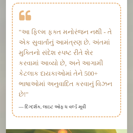
"આ ફિલ્મ ફક્ત મનોરંજન નથી - તે
એક સુવાર્તાનું આમંત્રણ છે. અંતમાં
મુક્તિનો સંદેશ સ્પષ્ટ રીતે શેર
કરવામાં આવ્યો છે, અને આગામી
કેટલાક દાયકાઓમાં તેને 500+
ભાષાઓમાં અનુવાદિત કરવાનું વિઝન
છે!"
— દિગ્દર્શક, લાઇટ ઓફ ધ વર્લ્ડ મૂવી