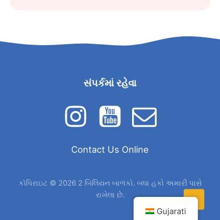
સંપર્કમાં રહેવા
Contact Us Online
કૉપિરાઇટ © 2026 2 બિલિયન બાળકો. બધા હકો અમારી પાસે
રાખેલા છે.
Gujarati