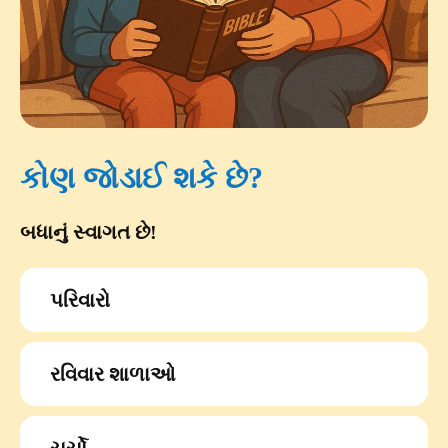
કોણ જોડાઈ શકે છે?
બધાનું સ્વાગત છે!
પરિવારો
રવિવાર શાળાઓ