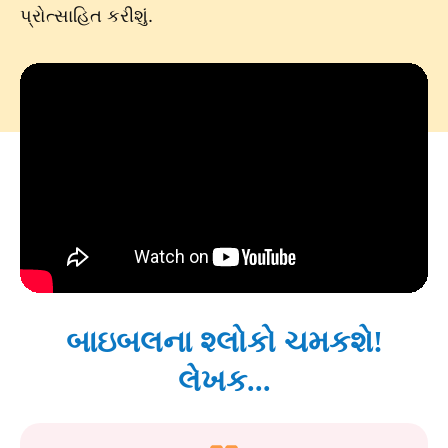
પ્રોત્સાહિત કરીશું.
બાઇબલના શ્લોકો ચમકશે!
લેખક...