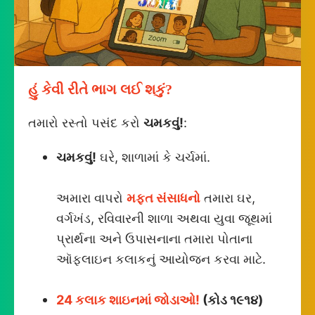
હું કેવી રીતે ભાગ લઈ શકું?
તમારો રસ્તો પસંદ કરો
ચમકવું!
:
ચમકવું!
ઘરે, શાળામાં કે ચર્ચમાં.
અમારા વાપરો
મફત સંસાધનો
તમારા ઘર,
વર્ગખંડ, રવિવારની શાળા અથવા યુવા જૂથમાં
પ્રાર્થના અને ઉપાસનાના તમારા પોતાના
ઑફલાઇન કલાકનું આયોજન કરવા માટે.
24 કલાક શાઇનમાં જોડાઓ!
(કોડ ૧૯૧૪)