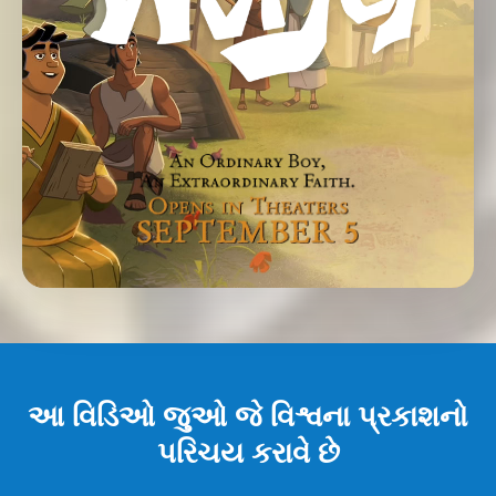
આ વિડિઓ જુઓ જે વિશ્વના પ્રકાશનો
પરિચય કરાવે છે