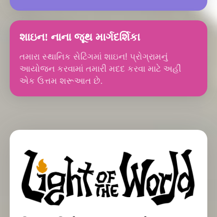
શાઇન! નાના જૂથ માર્ગદર્શિકા
તમારા સ્થાનિક સેટિંગમાં શાઇન! પ્રોગ્રામનું
આયોજન કરવામાં તમારી મદદ કરવા માટે અહીં
એક ઉત્તમ શરૂઆત છે.