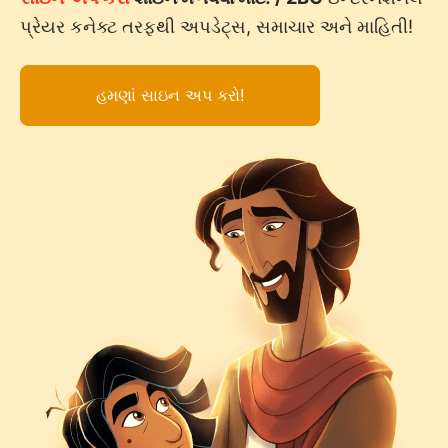
પ્રેયર કનેક્ટ તરફથી અપડેટ્સ, સમાચાર અને માહિતી!
હમણાં સાઇન અપ કરો!