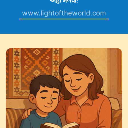
અહીં મેળવો:
www.lightoftheworld.com