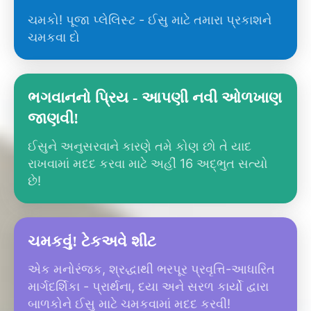
ચમકો! પૂજા પ્લેલિસ્ટ - ઈસુ માટે તમારા પ્રકાશને
ચમકવા દો
ભગવાનનો પ્રિય - આપણી નવી ઓળખાણ
જાણવી!
ઈસુને અનુસરવાને કારણે તમે કોણ છો તે યાદ
રાખવામાં મદદ કરવા માટે અહીં 16 અદ્ભુત સત્યો
છે!
ચમકવું! ટેકઅવે શીટ
એક મનોરંજક, શ્રદ્ધાથી ભરપૂર પ્રવૃત્તિ-આધારિત
માર્ગદર્શિકા - પ્રાર્થના, દયા અને સરળ કાર્યો દ્વારા
બાળકોને ઈસુ માટે ચમકવામાં મદદ કરવી!