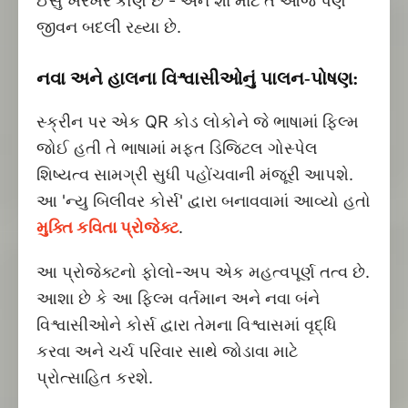
ઈસુ ખરેખર કોણ છે - અને શા માટે તે આજે પણ
જીવન બદલી રહ્યા છે.
નવા અને હાલના વિશ્વાસીઓનું પાલન-પોષણ:
સ્ક્રીન પર એક QR કોડ લોકોને જે ભાષામાં ફિલ્મ
જોઈ હતી તે ભાષામાં મફત ડિજિટલ ગોસ્પેલ
શિષ્યત્વ સામગ્રી સુધી પહોંચવાની મંજૂરી આપશે.
આ 'ન્યુ બિલીવર કોર્સ' દ્વારા બનાવવામાં આવ્યો હતો
મુક્તિ કવિતા પ્રોજેક્ટ
.
આ પ્રોજેક્ટનો ફોલો-અપ એક મહત્વપૂર્ણ તત્વ છે.
આશા છે કે આ ફિલ્મ વર્તમાન અને નવા બંને
વિશ્વાસીઓને કોર્સ દ્વારા તેમના વિશ્વાસમાં વૃદ્ધિ
કરવા અને ચર્ચ પરિવાર સાથે જોડાવા માટે
પ્રોત્સાહિત કરશે.