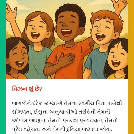
વિઝન શું છે?
બાળકોને દરેક જગ્યાએ તેમના સ્વર્ગીય પિતા પાસેથી
સાંભળતા, ઈસુના અનુયાયીઓ તરીકેની તેમની
ઓળખ જાણતા, તેમનો પ્રકાશ પ્રગટાવતા, તેમનો
પ્રેમ વહેંચતા અને તેમની દુનિયા બદલતા જોવા.