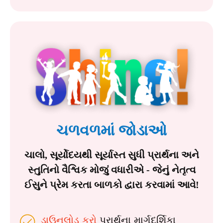
ચળવળમાં જોડાઓ
ચાલો, સૂર્યોદયથી સૂર્યાસ્ત સુધી પ્રાર્થના અને
સ્તુતિનો વૈશ્વિક મોજું વધારીએ - જેનું નેતૃત્વ
ઈસુને પ્રેમ કરતા બાળકો દ્વારા કરવામાં આવે!
ડાઉનલોડ કરો
પ્રાર્થના માર્ગદર્શિકા