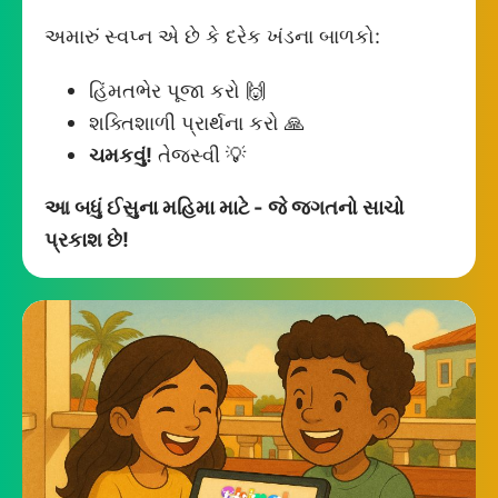
અમારું સ્વપ્ન એ છે કે દરેક ખંડના બાળકો:
હિંમતભેર પૂજા કરો 🙌
શક્તિશાળી પ્રાર્થના કરો 🙏
ચમકવું!
તેજસ્વી 💡
આ બધું ઈસુના મહિમા માટે - જે જગતનો સાચો
પ્રકાશ છે!