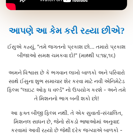
આપણે આ કેમ કરી રહ્યા છીએ?
ઈસુએ કહ્યું, "તમે જગતનો પ્રકાશ છો... તમારો પ્રકાશ
બીજાઓ સમક્ષ ચમકવા દો!" (માથ્થી ૫:૧૪,૧૬)
અમને વિશ્વાસ છે કે ભગવાન લાખો બાળકો અને પરિવારો
સાથે ઈસુના શુભ સમાચાર શેર કરવા માટે નવી એનિમેટેડ
ફિલ્મ "લાઇટ ઓફ ધ વર્લ્ડ" નો ઉપયોગ કરશે - અને તમે
તે મિશનનો ભાગ બની શકો છો!
આ ફક્ત બીજી ફિલ્મ નથી. તે એક સુવાર્તા-સંચાલિત,
મિશનલ સાધન છે, જેનો સેંકડો ભાષાઓમાં અનુવાદ
કરવામાં આવી રહ્યો છે જેથી દરેક જગ્યાએ બાળકો -