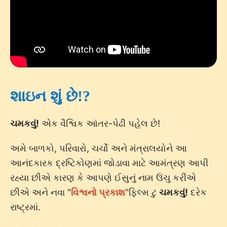
શાઇન શું છે!?
ચમકવું!
એક વૈશ્વિક આંતર-પેઢી પહેલ છે!
અમે બાળકો, પરિવારો, ચર્ચો અને મંત્રાલયોને આ
આનંદકારક દ્રષ્ટિકોણમાં જોડાવા માટે આમંત્રણ આપી
રહ્યા છીએ કારણ કે આપણે ઈસુનું નામ ઉંચુ કરીએ
છીએ અને નવા "
વિશ્વનો પ્રકાશ
"ફિલ્મ ટુ
ચમકવું!
દરેક
રાષ્ટ્રમાં.