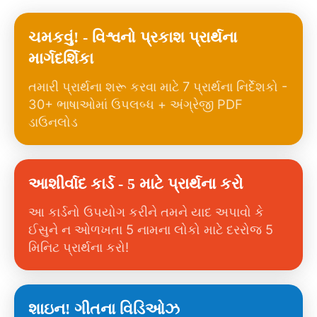
ચમકવું! - વિશ્વનો પ્રકાશ પ્રાર્થના
માર્ગદર્શિકા
તમારી પ્રાર્થના શરૂ કરવા માટે 7 પ્રાર્થના નિર્દેશકો -
30+ ભાષાઓમાં ઉપલબ્ધ + અંગ્રેજી PDF
ડાઉનલોડ
આશીર્વાદ કાર્ડ - 5 માટે પ્રાર્થના કરો
આ કાર્ડનો ઉપયોગ કરીને તમને યાદ અપાવો કે
ઈસુને ન ઓળખતા 5 નામના લોકો માટે દરરોજ 5
મિનિટ પ્રાર્થના કરો!
શાઇન! ગીતના વિડિઓઝ