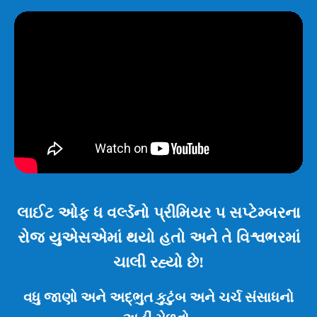
લાઈટ ઓફ ધ વર્લ્ડનો પ્રીમિયર ૫ સપ્ટેમ્બરના
રોજ યુએસએમાં થયો હતો અને તે વિશ્વભરમાં
ચાલી રહ્યો છે!
વધુ જાણો અને અદ્ભુત કુટુંબ અને ચર્ચ સંસાધનો