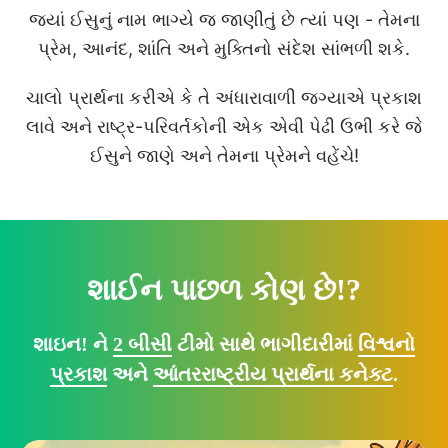
જ્યાં ઈસુનું નામ ભાગ્યે જ જાણીતું છે ત્યાં પણ - તેમના
પ્રેમ, આનંદ, શાંતિ અને મુક્તિનો સંદેશ સાંભળી શકે.
ચાલો પ્રાર્થના કરીએ કે તે અંધારાવાળી જગ્યાએ પ્રકાશ
લાવે અને રાષ્ટ્ર-પરિવર્તકોની એક એવી પેઢી ઉભી કરે જે
ઈસુને જાણે અને તેમના પ્રેમને વહેંચે!
શાઈન પાછળ કોણ છે!?
શાઇન! ને
2 બીસી
ટીમો સાથે ભાગીદારીમાં
વિશ્વનો
પ્રકાશ
અને
આંતરરાષ્ટ્રીય પ્રાર્થના કનેક્ટ
.