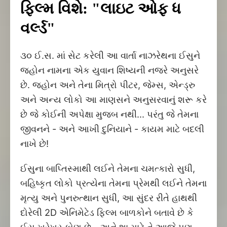
ફિલ્મ વિશે: "લાઇટ ઓફ ધ
વર્લ્ડ"
૩૦ ઈ.સ. માં સેટ કરેલી આ વાર્તા નાઝરેથના ઈસુને
જ્હોન નામના એક યુવાન શિષ્યની નજરે અનુસરે
છે. જ્હોન અને તેના મિત્રો પીટર, જેમ્સ, એન્ડ્રુ
અને અન્ય લોકો આ માણસને અનુસરવાનું શરૂ કરે
છે જે કોઈની અપેક્ષા મુજબ નથી... પરંતુ જે તેમના
જીવનને - અને આખી દુનિયાને - કાયમ માટે બદલી
નાખે છે!
ઈસુના બાપ્તિસ્માથી લઈને તેમના ચમત્કારો સુધી,
બહિષ્કૃત લોકો પ્રત્યેના તેમના પ્રેમથી લઈને તેમના
મૃત્યુ અને પુનરુત્થાન સુધી, આ સુંદર રીતે હાથથી
દોરેલી 2D એનિમેટેડ ફિલ્મ બાળકોને બતાવે છે કે