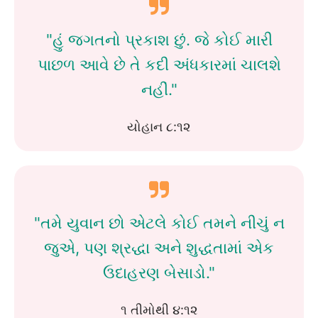
"હું જગતનો પ્રકાશ છું. જે કોઈ મારી
પાછળ આવે છે તે કદી અંધકારમાં ચાલશે
નહીં."
યોહાન ૮:૧૨
"તમે યુવાન છો એટલે કોઈ તમને નીચું ન
જુએ, પણ શ્રદ્ધા અને શુદ્ધતામાં એક
ઉદાહરણ બેસાડો."
૧ તીમોથી ૪:૧૨