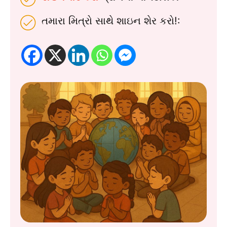
તમારા મિત્રો સાથે શાઇન શેર કરો!: