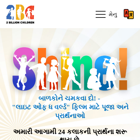
મેનુ
બાળકોને ચમકવા દો! -
"લાઇટ ઓફ ધ વર્લ્ડ" ફિલ્મ માટે પૂજા અને
પ્રાર્થનાઓ
અમારી આગામી 24 કલાકની પ્રાર્થના શરૂ
થાય છે