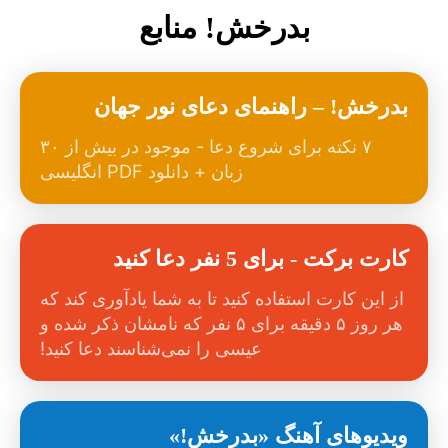
بدرخش! منابع
بدرخش! – راهنمای دعای نور جهان
۷ نکته برای شروع دعا - موجود در بیش از ۳۰
زبان + دانلود PDF انگلیسی
کارت برکت - برای 5 نفر دعا کنید
از این کارت استفاده کنید تا به شما یادآوری کند که
هر روز ۵ دقیقه برای ۵ نفر که نامشان ذکر شده و
عیسی را نمی‌شناسند دعا کنید!
ویدیوهای آهنگ «بدرخش!»