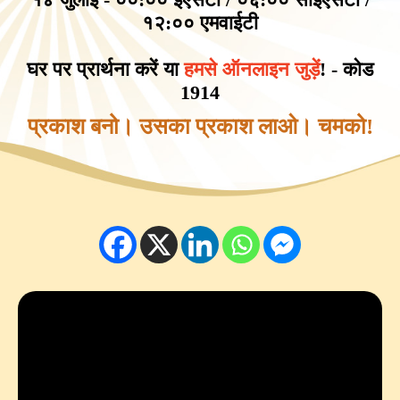
१२:०० एमवाईटी
घर पर प्रार्थना करें या
हमसे ऑनलाइन जुड़ें
! - कोड
1914
प्रकाश बनो। उसका प्रकाश लाओ। चमको!