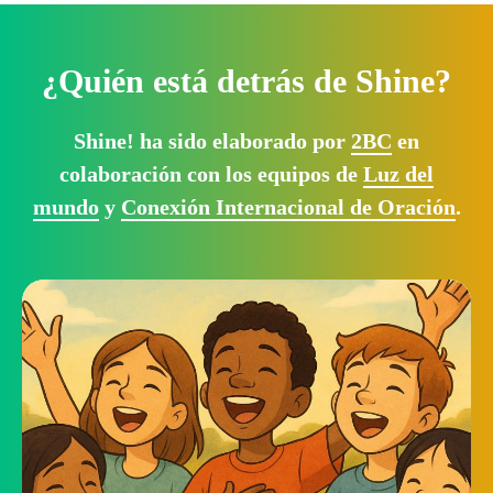
¿Quién está detrás de Shine?
Shine! ha sido elaborado por
2BC
en
colaboración con los equipos de
Luz del
mundo
y
Conexión Internacional de Oración
.