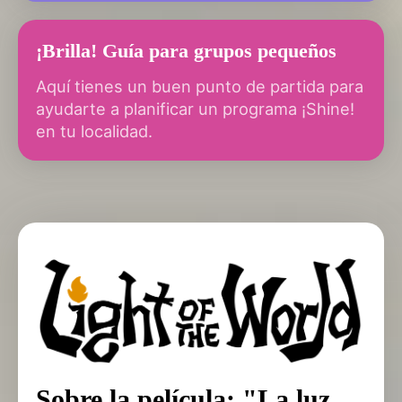
¡Brilla! Guía para grupos pequeños
Aquí tienes un buen punto de partida para
ayudarte a planificar un programa ¡Shine!
en tu localidad.
Sobre la película: "La luz