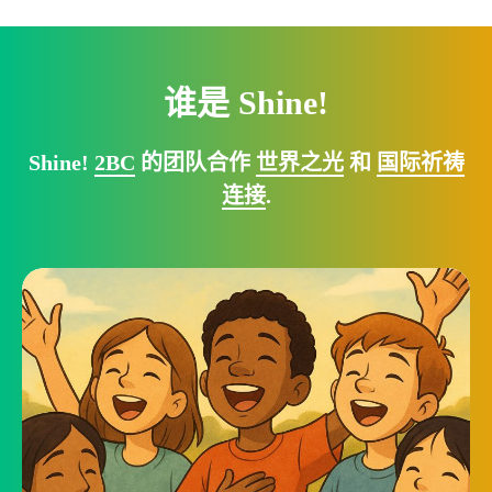
谁是 Shine!
Shine!
2BC
的团队合作
世界之光
和
国际祈祷
连接
.