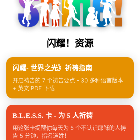
闪耀！资源
闪耀- 世界之光》祈祷指南
开启祷告的 7 个祷告要点 - 30 多种语言版本
+ 英文 PDF 下载
B.L.E.S.S. 卡 - 为 5 人祈祷
用这张卡提醒你每天为 5 个不认识耶稣的人祷
告 5 分钟，指名道姓！