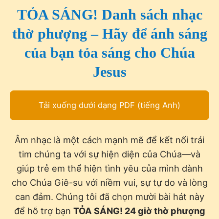
TỎA SÁNG! Danh sách nhạc
thờ phượng – Hãy để ánh sáng
của bạn tỏa sáng cho Chúa
Jesus
Tải xuống dưới dạng PDF (tiếng Anh)
Âm nhạc là một cách mạnh mẽ để kết nối trái
tim chúng ta với sự hiện diện của Chúa—và
giúp trẻ em thể hiện tình yêu của mình dành
cho Chúa Giê-su với niềm vui, sự tự do và lòng
can đảm. Chúng tôi đã chọn mười bài hát này
để hỗ trợ bạn
TỎA SÁNG! 24 giờ thờ phượng