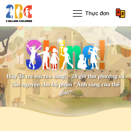
Thực đơn
Hãy để trẻ em tỏa sáng! - 24 giờ thờ phượng và
cầu nguyện cho bộ phim “Ánh sáng của thế
giới”