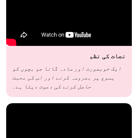
نجات کی نظم
ایک خوبصورت اور سادہ گانا جو بچوں کو
یسوع پر بھروسہ کرنے اور اس کی محبت
حاصل کرنے کی دعوت دیتا ہے۔