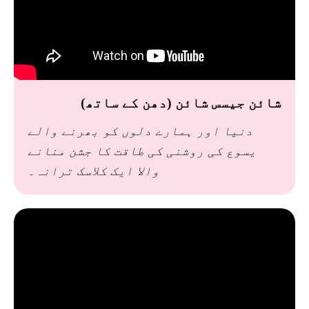
شائن جیسس شائن (دھن کے ساتھ)
دنیا اور ہمارے دلوں کو بھرنے والے
یسوع کی روشنی کی طاقت کا جشن منانے
والا ایک کلاسک ترانہ۔