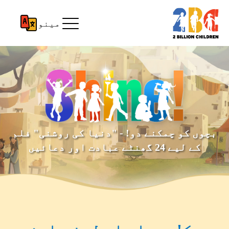
مینو
بچوں کو چمکنے دو! - "دنیا کی روشنی" فلم
کے لیے 24 گھنٹے عبادت اور دعائیں