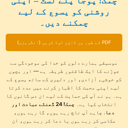
چمک! پوجا پلے لسٹ – اپنی
روشنی کو یسوع کے لیے
چمکنے دیں۔
PDF کے طور پر ڈاؤن لوڈ کریں (انگریزی)
موسیقی ہمارے دلوں کو خدا کی موجودگی سے
جوڑنے کا ایک طاقتور طریقہ ہے — اور بچوں
کو خوشی، آزادی، اور دلیری کے ساتھ یسوع کے
لیے اپنی محبت کا اظہار کرنے میں مدد کرتا
ہے۔ ہم نے آپ کی حمایت کے لیے ان دس گانوں کا
انتخاب کیا ہے۔
چمک! 24 گھنٹے عبادت اور
دعا
. چاہے آپ ناچ رہے ہوں، گا رہے ہوں،
عکاسی کر رہے ہوں یا دعا کر رہے ہوں، ان