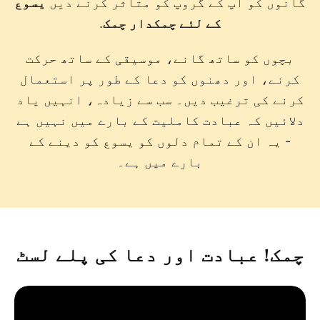
گانوں کو آپ کے گروپ کو متاثر کرنے دیں
یسوع
کے لئے چمکدار چمک
.
بچوں کو ساتھ گانے، موسیقی کے ساتھ حرکت
کرنے، اور دھنوں کو دعا کے طور پر استعمال
کرنے کی ترغیب دیں۔ سب سے زیادہ، انہیں یاد
دلائیں کہ عبادت کاملیت کے بارے میں نہیں ہے
- یہ ان کے تمام دلوں کو یسوع کو دینے کے
بارے میں ہے۔
چمک! عبادت اور دعا کی پلے لسٹ