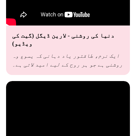
دنیا کی روشنی - لارین ڈیگل (گیت کی
ویڈیو)
ایک نرم، طاقتور یاد دہانی کہ یسوع وہ
روشنی ہے جو ہر روح کے لیے امید لاتی ہے۔