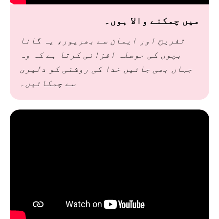
میں چمکنے والا ہوں۔
تفریح اور ایمان سے بھرپور، یہ گانا
بچوں کی حوصلہ افزائی کرتا ہے کہ وہ
جہاں بھی جائیں خدا کی روشنی کو دلیری
سے چمکائیں۔