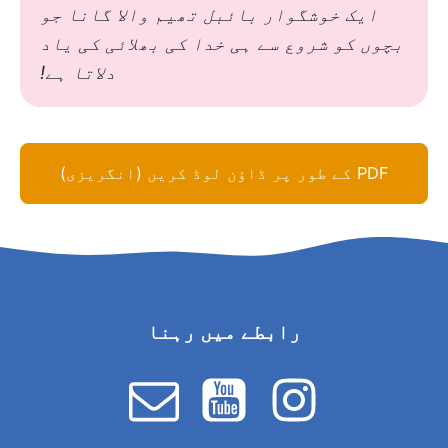
ایک خوشگوار بائبل تھیم والا گانا جو
بچوں کو شروع سے ہی خدا کی بھلائی کی یاد
دلاتا ہے!
PDF کے طور پر ڈاؤن لوڈ کریں (انگریزی)
رابطے میں رہنا