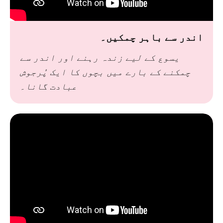
اندر سے باہر چمکیں۔
یسوع کے لیے زندہ رہنے اور اندر سے
چمکنے کے بارے میں بچوں کا ایک پُرجوش
عبادت گانا۔