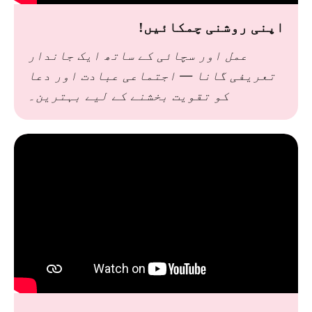
اپنی روشنی چمکائیں!
عمل اور سچائی کے ساتھ ایک جاندار
تعریفی گانا — اجتماعی عبادت اور دعا
کو تقویت بخشنے کے لیے بہترین۔