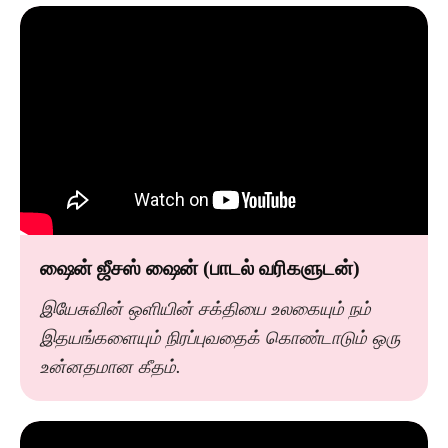
ஷைன் ஜீசஸ் ஷைன் (பாடல் வரிகளுடன்)
இயேசுவின் ஒளியின் சக்தியை உலகையும் நம்
இதயங்களையும் நிரப்புவதைக் கொண்டாடும் ஒரு
உன்னதமான கீதம்.