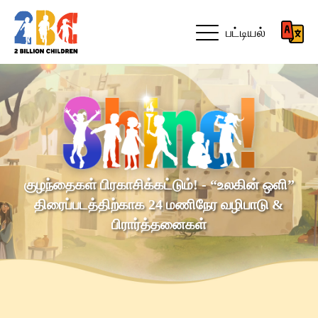
பட்டியல்
குழந்தைகள் பிரகாசிக்கட்டும்! - “உலகின் ஒளி”
திரைப்படத்திற்காக 24 மணிநேர வழிபாடு &
பிரார்த்தனைகள்