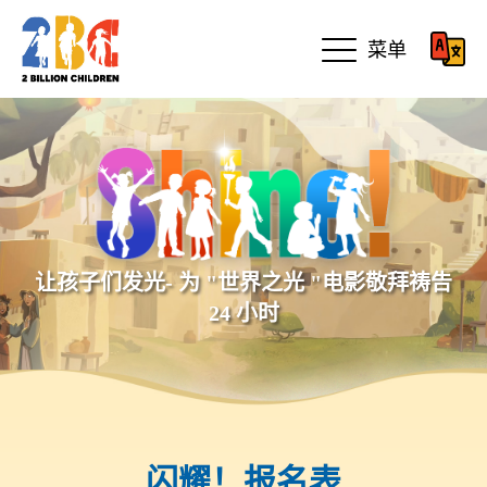
菜单
让孩子们发光- 为 "世界之光 "电影敬拜祷告
24 小时
闪耀！报名表