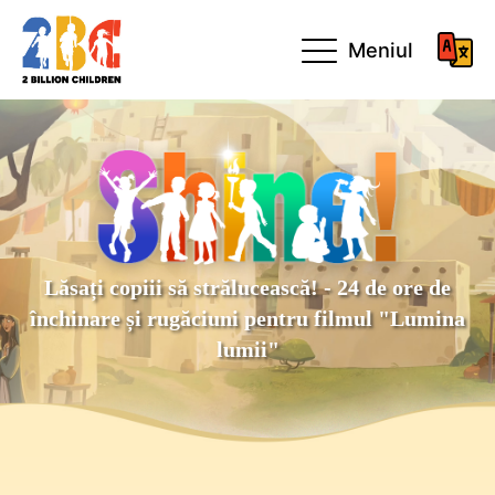
Meniul
Lăsați copiii să strălucească! - 24 de ore de
închinare și rugăciuni pentru filmul "Lumina
lumii"