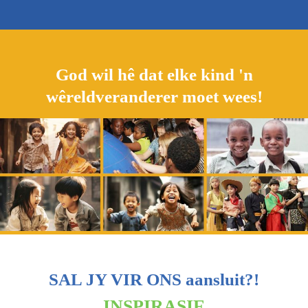
God wil hê dat elke kind 'n
wêreldveranderer moet wees!
SAL JY VIR ONS aansluit?!
INSPIRASIE