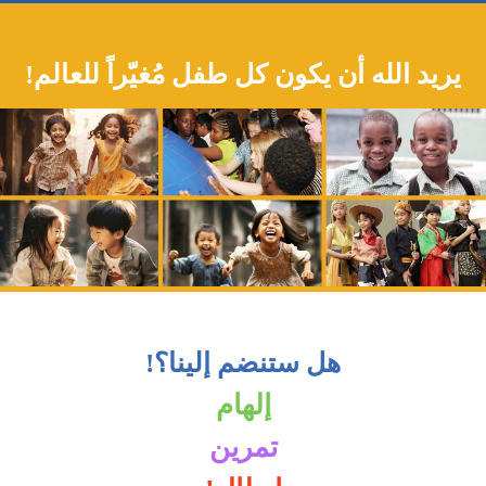
يريد الله أن يكون كل طفل مُغيّراً للعالم!
هل ستنضم إلينا؟!
إلهام
تمرين