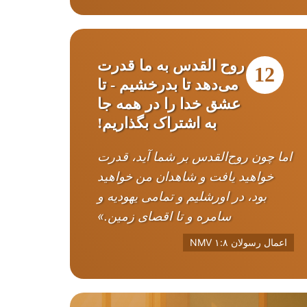
روح القدس به ما قدرت
12
می‌دهد تا بدرخشیم - تا
عشق خدا را در همه جا
به اشتراک بگذاریم!
اما چون روح‌القدس بر شما آید، قدرت
خواهید یافت و شاهدان من خواهید
بود، در اورشلیم و تمامی یهودیه و
سامره و تا اقصای زمین.»
اعمال رسولان ۱:۸ NMV