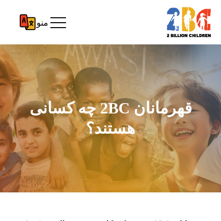
منو
قهرمانان 2BC چه کسانی
هستند؟