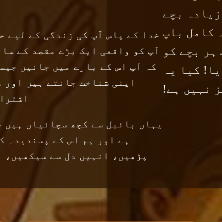
زیادہ بچے
 کامل باپ
خدا کے پاس آپ کی زندگی کے لیے ح
 ہر بچے کو
آپ کو واقعی ایک بڑے مقصد کے سات
کہ آپ اس کے بارے میں جانیں جیس
ا! کیا یہ
اپنی شناخت جانتے ہیں اور د
 نہیں ہے!
اشتراک
یہاں بائبل سے کچھ سچائیاں ہیں ج
ہے اور ہم اس کے پسندیدہ ک
پڑھیں، انہیں دل سے سیکھیں، ا