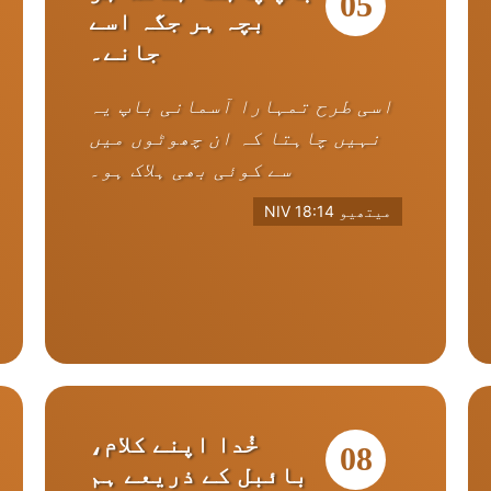
05
بچہ ہر جگہ اسے
جانے۔
اسی طرح تمہارا آسمانی باپ یہ
نہیں چاہتا کہ ان چھوٹوں میں
سے کوئی بھی ہلاک ہو۔
میتھیو 18:14 NIV
خُدا اپنے کلام،
08
بائبل کے ذریعے ہم