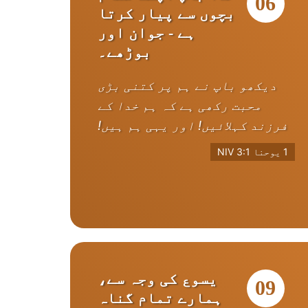
06
بچوں سے پیار کرتا
ہے - جوان اور
بوڑھے۔
دیکھو باپ نے ہم پر کتنی بڑی
محبت رکھی ہے کہ ہم خدا کے
فرزند کہلائیں! اور یہی ہم ہیں!
1 یوحنا 3:1 NIV
یسوع کی وجہ سے،
09
ہمارے تمام گناہ