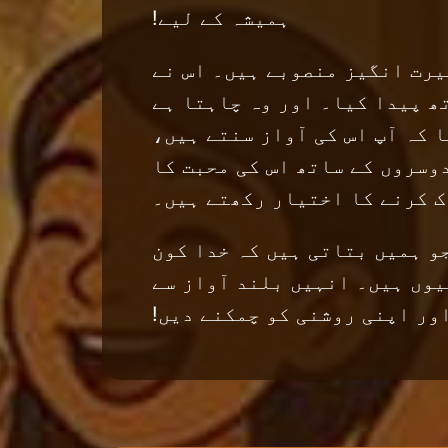
ہمیشہ کے لیے!
یرت انگیز منصوبے ہیں۔ اس نے
ھ پیدا کیا۔ اور وہ چاہتا ہے
ا کہ آپ اس کی آواز سنتے ہیں،
وسروں کے ساتھ اس کی محبت کا
 کرنے کا اختیار رکھتے ہیں۔
و ہمیں بتاتی ہیں کہ خدا کون
یوں ہیں۔ انہیں بلند آواز سے
ور اپنی روشنی کو چمکنے دیں!