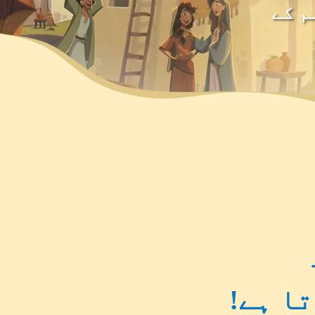
م کے
تا ہے!