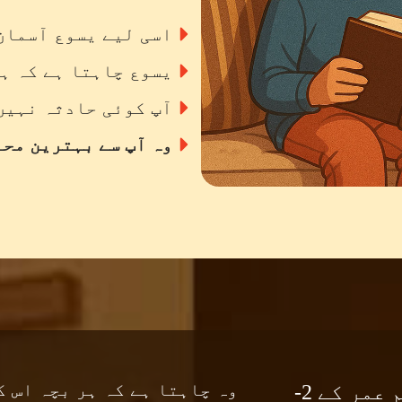
اسی لیے یسوع آسمان
یسوع چاہتا ہے کہ ہر
آپ کوئی حادثہ نہیں
وہ آپ سے بہترین محب
وہ چاہتا ہے کہ ہر بچہ اس ک
دنیا میں 15 سال سے کم عمر کے 2-