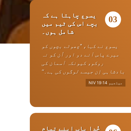
یسوع چاہتا ہے کہ
03
بچے اس کی ٹیم میں
شامل ہوں۔
یسوع نے کہا، ’’چھوٹے بچوں کو
میرے پاس آنے دو اور اُن کو نہ
روکو، کیونکہ آسمان کی
بادشاہی اِن جیسے لوگوں کی ہے۔‘‘
میتھیو 19:14 NIV
خُدا باپ اپنے تمام