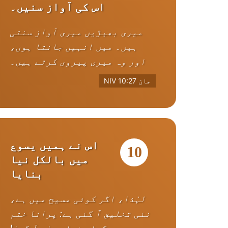
اس کی آواز سنیں۔
میری بھیڑیں میری آواز سنتی
ہیں۔ میں انہیں جانتا ہوں،
اور وہ میری پیروی کرتے ہیں۔
جان 10:27 NIV
اس نے ہمیں یسوع
10
میں بالکل نیا
بنایا
لہٰذا، اگر کوئی مسیح میں ہے،
نئی تخلیق آ گئی ہے: پرانا ختم
ہو گیا، نیا یہاں آ گیا!