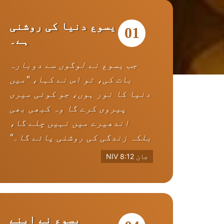
یسوع دنیا کی روشنی
01
ہے۔
جب یسوع نے لوگوں سے دوبارہ
بات کی، تو اس نے کہا، "میں
دنیا کا نور ہوں، جو کوئی میری
پیروی کرے گا وہ کبھی بھی
اندھیرے میں نہیں چلے گا،
بلکہ زندگی کی روشنی پائے گا۔"
جان 8:12 NIV
یسوع نے اپنے