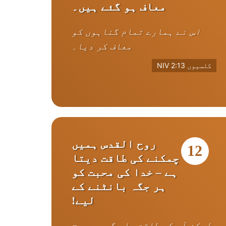
معاف ہو گئے ہیں۔
اس نے ہمارے تمام گناہوں کو
معاف کر دیا۔
کلسیوں 2:13 NIV
روح القدس ہمیں
12
چمکنے کی طاقت دیتا
ہے – خدا کی محبت کو
ہر جگہ بانٹنے کے
لیے!
لیکن آپ کو طاقت ملے گی جب روح