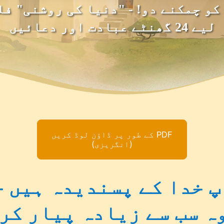
کو چمکنے دو! - "دنیا کی روشنی" فل
لیے 24 گھنٹے عبادت اور دعائیں
PDF کے طور پر ڈاؤن لوڈ کریں
(انگریزی)
پ خدا کے پسندیدہ ہیں -
ہ سب سے زیادہ پیار کر