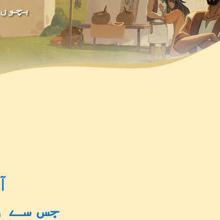
بچوں 
آ
جس سے و