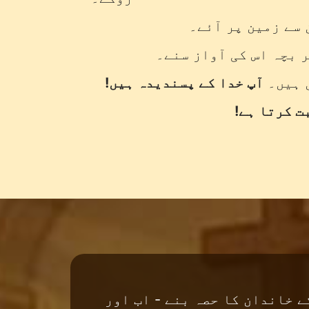
 سے زمین پر آئے۔
 بچہ اس کی آواز سنے۔
 ہیں۔
آپ خدا کے پسندیدہ ہیں!
ت کرتا ہے!
ے خاندان کا حصہ بنے - اب اور