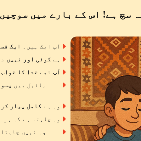
ہ سچ ہے! اس کے بارے میں سوچیں:
آپ ایک ہیں۔
ایک قسم
ہے
کوئی اور نہیں
دن
آپ
تھے
خدا کا خواب
د
بائبل میں
یسوع
وہ ہے
کامل پیار کرن
وہ چاہتا ہے کہ ہر ب
وہ نہیں چاہتا 