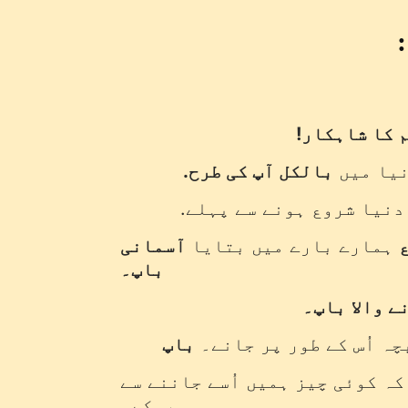
 کا شاہکار!
یا میں
بالکل آپ کی طرح.
نیا شروع ہونے سے پہلے.
ہمارے بارے میں بتایا
آسمانی
باپ۔
ے والا باپ۔
چہ اُس کے طور پر جانے۔
باپ
کہ کوئی چیز ہمیں اُسے جاننے سے
روکے۔