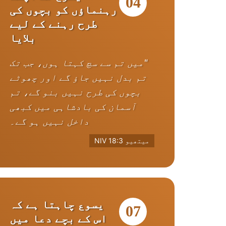
04
رہنماؤں کو بچوں کی
طرح رہنے کے لیے
بلایا
"میں تم سے سچ کہتا ہوں، جب تک
تم بدل نہیں جاؤ گے اور چھوٹے
بچوں کی طرح نہیں بنو گے، تم
آسمان کی بادشاہی میں کبھی
داخل نہیں ہو گے۔
میتھیو 18:3 NIV
یسوع چاہتا ہے کہ
07
اس کے بچے دعا میں