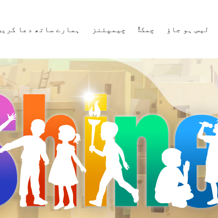
لیس ہو جاؤ
چمک!
چیمپئنز
ہمارے ساتھ دعا کریں