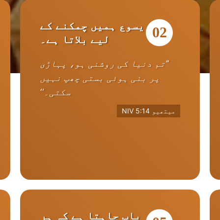
یسوع ہمیں چمکنے کے
02
لیے بلاتا ہے۔
’’تم دنیا کی روشنی ہو، پہاڑی
پر بنی ہوئی بستی چھپ نہیں
سکتی۔‘‘
میتھیو 5:14 NIV
باپ چاہتا ہے کہ ہر