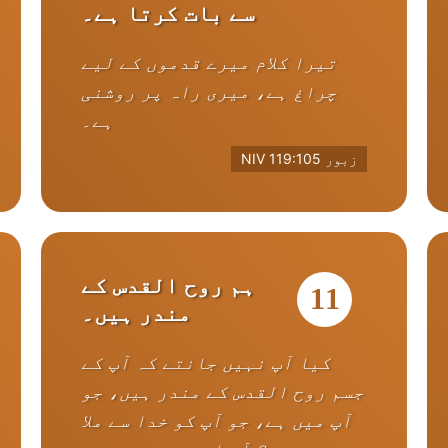
سے بات کرتا ہے۔
تیرا کلام میرے قدموں کے لیے
چراغ ہے، میری راہ پر روشنی
ہے۔
زبور 119:105 NIV
ہم روح القدس کے
11
مندر ہیں۔
کیا آپ نہیں جانتے کہ آپ کے
جسم روح القدس کے مندر ہیں، جو
آپ میں ہے، جو آپ کو خدا سے ملا