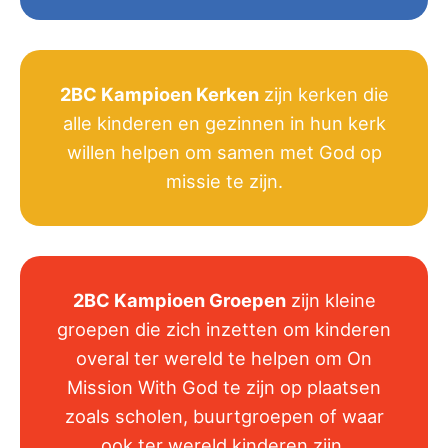
2BC Kampioen Kerken
zijn kerken die
alle kinderen en gezinnen in hun kerk
willen helpen om samen met God op
missie te zijn.
2BC Kampioen Groepen
zijn kleine
groepen die zich inzetten om kinderen
overal ter wereld te helpen om On
Mission With God te zijn op plaatsen
zoals scholen, buurtgroepen of waar
ook ter wereld kinderen zijn.