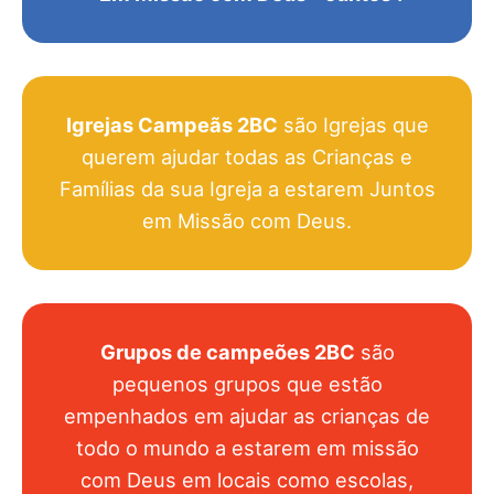
Igrejas Campeãs 2BC
são Igrejas que
querem ajudar todas as Crianças e
Famílias da sua Igreja a estarem Juntos
em Missão com Deus.
Grupos de campeões 2BC
são
pequenos grupos que estão
empenhados em ajudar as crianças de
todo o mundo a estarem em missão
com Deus em locais como escolas,