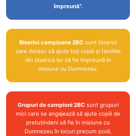
împreună".
Biserici campioane 2BC
sunt biserici
care doresc să ajute toți copiii și familiile
din biserica lor să fie împreună în
misiune cu Dumnezeu.
Grupuri de campioni 2BC
sunt grupuri
mici care se angajează să ajute copiii de
pretutindeni să fie în misiune cu
Dumnezeu în locuri precum școli,