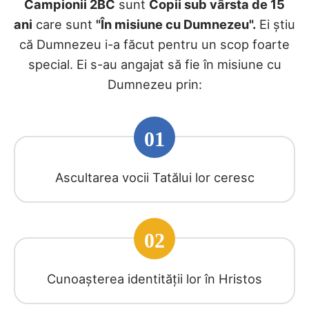
Campionii 2BC
sunt
Copii sub vârsta de 15
ani
care sunt
"În misiune cu Dumnezeu".
Ei știu
că Dumnezeu i-a făcut pentru un scop foarte
special. Ei s-au angajat să fie în misiune cu
Dumnezeu prin:
01
Ascultarea vocii Tatălui lor ceresc
02
Cunoașterea identității lor în Hristos