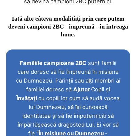
să devină campioni 2BC puternici.
Iată alte câteva modalități prin care putem
deveni campioni 2BC - împreună - în întreaga
lume.
Familiile campioane 2BC
sunt familii
care doresc să fie împreună în misiune
cu Dumnezeu. Părinții sau alți membri ai
familiei doresc să
Ajutor
Copii și
Învățați
cu copiii lor cum să audă vocea
lui Dumnezeu, să își cunoască
identitatea și să fie împuterniciți să
împărtășească dragostea Lui. Ei vor să
fie
"În misiune cu Dumnezeu -