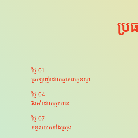
ប្រ
ថ្ងៃ
01
ស្រឡាញ់ដោយគ្មានលក្ខខណ្ឌ
ថ្ងៃ
04
រឹងមាំដោយក្លាហាន
ថ្ងៃ
07
ទទួលយកទាំងស្រុង