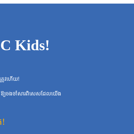
BC Kids!
ត្រូវហើយ!
អ្នកឱ្យចងចាំសារពិសេសដែលយើង
ក!