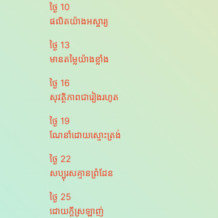
ថ្ងៃ
10
ផលិត​យ៉ាង​អស្ចារ្យ
ថ្ងៃ
13
មានតម្លៃយ៉ាងខ្លាំង
ថ្ងៃ
16
សុវត្ថិភាពជារៀងរហូត
ថ្ងៃ
19
ណែនាំដោយស្មោះត្រង់
ថ្ងៃ
22
សប្បុរសគ្មានព្រំដែន
ថ្ងៃ
25
ដោយក្តីស្រឡាញ់