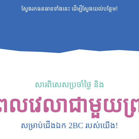
ស្វែងរកធនធានទាំងនេះ ដើម្បីស្វែងយល់បន្ថែម!
សារពិសេសប្រចាំថ្ងៃ និង
ពេលវេលាជាមួយព្រ
សម្រាប់ជើងឯក 2BC របស់យើង!