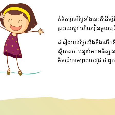
គំនិតប្រចាំថ្ងៃទាំងនេះគឺដើ
ព្រះយេស៊ូវ ហើយរៀនមួយឬពីរព
ជារៀងរាល់ថ្ងៃយើងនឹងលើកទឹកច
ឆ្លើយតប! បន្ទាប់​មក​អធិស្ឋាន
មិន​ដើរ​តាម​ព្រះ​យេស៊ូវ ថា​ពួក